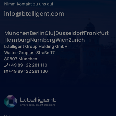
Nimm Kontakt zu uns auf
info@btelligent.com
München
Berlin
Cluj
Düsseldorf
Frankfurt
Hamburg
Nürnberg
Wien
Zürich
b.telligent Group Holding GmbH
Walter-Gropius-Straße 17
80807 München
+49 89 122 281 110
+49 89 122 281 130