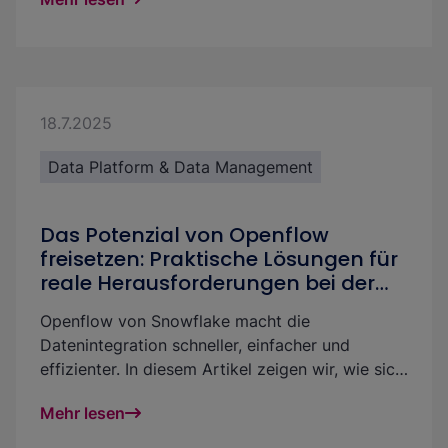
Datenplattform steigerst: mit wenig Aufwand
und ohne technisches Know-how.
18.7.2025
Data Platform & Data Management
Das Potenzial von Openflow
freisetzen: Praktische Lösungen für
reale Herausforderungen bei der
Datenintegration
Openflow von Snowflake macht die
Datenintegration schneller, einfacher und
effizienter. In diesem Artikel zeigen wir, wie sich
diese Vorteile in der Praxis auswirken. Anhand
Mehr lesen
eines echten Beispiels werden Strategien für die
einfache und leistungsstarke Verarbeitung