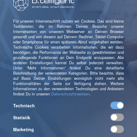
erfahrenen Data Scientists auch richtig von Predictive-
und Realtime-Analytics-Lösungen sowie Machine-
Learning-Algorithmen profitieren.
Als eine fokussierte Unternehmensberatung, die auf
die Einführung und Weiterentwicklung von Business
Intelligence, Customer Relationship Management,
DWH und Big Data spezialisiert ist, steht b.telligent
mit Rat und Tat an der Seite vieler Branchenführer aus
den Bereichen Telekommunikation,
Finanzdienstleistung, Handel und Industrie, die einen
starken Kundenfokus in ihrer Strategie, ihren
Prozessen und Datenbanksystemen aufbauen wollen.
Als technologieunabhängiger Anbieter ist b.telligent
sowohl beim Aufbau neuer als auch beim Ausbau
existierender Softwarelösungen genau der richtige
Ansprechpartner. Schließlich stellt b.telligent auch
sicher, dass Fach- und Führungskräfte das volle
Potenzial der optimierten IT-Lösungen ausschöpfen