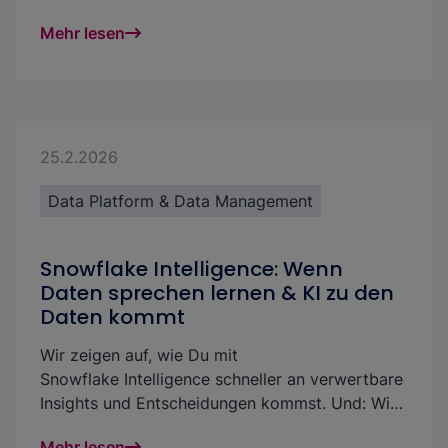
zeigt am Beispiel von Salesforce, wie Du Daten
Mehr lesen
direkt in Snowflake lädst und ohne separates
Ingestion-Tool in dbt-Modellen materialisierst.
25.2.2026
Data Platform & Data Management
Snowflake Intelligence: Wenn
Daten sprechen lernen & KI zu den
Daten kommt
Wir zeigen auf, wie Du mit
Snowflake Intelligence schneller an verwertbare
Insights und Entscheidungen kommst. Und: Wie
Du Use Cases realisierst und den ROI der
Mehr lesen