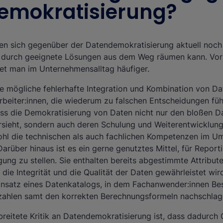
emokratisierung?
en sich gegenüber der Datendemokratisierung aktuell noch
n durch geeignete Lösungen aus dem Weg räumen kann. Vor
et man im Unternehmensalltag häufiger.
ie mögliche fehlerhafte Integration und Kombination von Da
arbeiter:innen, die wiederum zu falschen Entscheidungen f
ass die Demokratisierung von Daten nicht nur den bloßen Da
orsieht, sondern auch deren Schulung und Weiterentwicklung
ohl die technischen als auch fachlichen Kompetenzen im U
arüber hinaus ist es ein gerne genutztes Mittel, für Reporti
ung zu stellen. Sie enthalten bereits abgestimmte Attribut
die Integrität und die Qualität der Daten gewährleistet wird
Einsatz eines Datenkatalogs, in dem Fachanwender:innen B
nzahlen samt den korrekten Berechnungsformeln nachschlag
breitete Kritik an Datendemokratisierung ist, dass dadurch