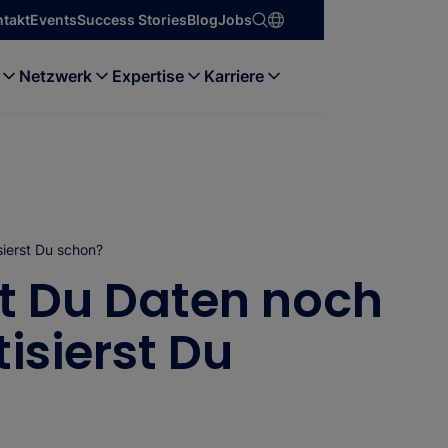
ntakt
Events
Success Stories
Blog
Jobs
Netzwerk
Expertise
Karriere
ierst Du schon?
t Du Daten noch
isierst Du