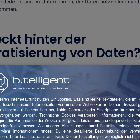
el: Jede Person im Unternehmen, die Daten nutzen kann und 
kommen.
ckt hinter der
atisierung von Daten
erten Daten die Rede ist, ist der erste Gedanke vermutlich
rbeiter:innen umfassend ermöglicht wird. Das spiegelt auch 
und der Data Access ist tatsächlich der grundlegende Besta
ng. Doch das deckt noch nicht die ganze Bandbreite ab.
iff sind nämlich Data Tools und Data Literacy von ebens
 der Demokratisierung, dass jedem die Tools zur Verfügung 
otwendig sind – und das für verschiedene Skill-Level. Dami
niger Data-Know-how durch intuitive Visualisierungswerkz
glicht werden, mit Daten zu arbeiten. Ein Tool, das gleiche