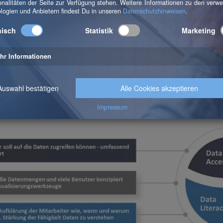
outinierte Datenkonsument:innen unterstützt, ist ein Daten
s hilft, den Überblick über den Datenbestand eines Unter
 sogenannte Shopping for Data. Anwender:innen können si
nformieren und werden zusätzlich in deren Interpretation
licher Faktor ist die sogenannte Data Literacy und damit 
Mitarbeiter:innen müssen dazu befähigt und darin geschult
 nutzen können. Es müssen die Fähigkeiten geschaffen un
s möglichen Ableitungen zu verstehen.