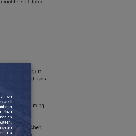
möchte, soll dafür
?
, dass der Zugriff
die Einleitung dieses
ndteil der
o großer Bedeutung.
stehen, die zum
t soll es auch
euge mit einfachen
rmaßen weniger