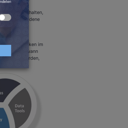
katalog. Das
nehmens zu behalten,
ch über vorhandene
 und Nutzung
auch ein Umdenken im
 werden, wie, wann
d gestärkt werden,