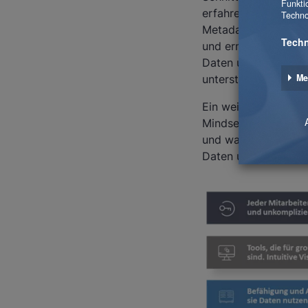
erfahrene und sehr r
Metadatenverzeichni
und ermöglicht das
Daten und Zugänge i
unterstützt.
Ein weiterer wesent
Mindset der Leute. 
und warum sie Daten
Daten und die darau