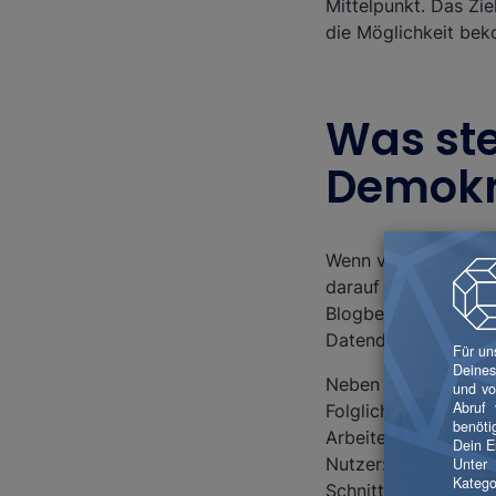
Mittelpunkt. Das Zi
die Möglichkeit be
Was ste
Demokr
Wenn von demokratisi
darauf für alle Mita
Blogbeitrags wider, 
Datendemokratisieru
Neben dem Datenzugr
Folglich ist es Teil
Arbeiten mit Daten n
Nutzer:innen mit we
Schnittstellen ermö