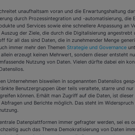
schreitet unaufhaltsam voran und die Erwartungshaltung dar
erung durch Prozessintegration und -automatisierung, die B
odukte und Services sowie eine schnellere Anpassung an V
r Auszug der Ziele, die durch die Digitalisierung angestrebt
off für all das sind Daten, die in zunehmender Menge gene
auch immer mehr den Themen
Strategie und Governance
unt
llein erzeugt keinen Mehrwert, sondern dieser entsteht nu
umfassende Nutzung von Daten. Vielen dürfte dabei ein ko
Datensilos.
len Unternehmen bisweilen in sogenannten Datensilos gespe
hränkte Benutzergruppen über teils veraltete, starre und n
reifen können. Erhält man Zugriff auf die Daten, ist dieser
e Abfragen und Berichte möglich. Das steht im Widerspruch 
nutzung.
zentrale Datenplattformen immer gefragter werden, sei es o
eichzeitig auch das Thema Demokratisierung von Daten imm