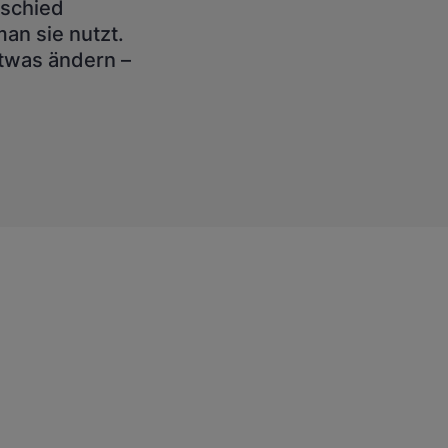
rschied
an sie nutzt.
etwas ändern –