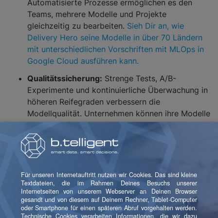
Automatisierte Prozesse ermöglichen es den
Teams, mehrere Modelle und Projekte
gleichzeitig zu bearbeiten.
Sieh Dir an, wie
Delivery Hero seine Modelle in über 70 Ländern
mit unterschiedlichen Vorschriften mit MLOps in
Google Cloud ausführen kann.
Qualitätssicherung:
Strenge Tests, A/B-
Experimente und kontinuierliche Überwachung in
höheren Reifegraden verbessern die
Modellqualität. Unternehmen können ihre Modelle
mit minimalem Risiko einer
Leistungsverschlechterung zuverlässig
bereitstellen.
Optimierung der Kosten:
Die Automatisierung
senkt die Betriebskosten durch Minimierung des
manuellen Aufwands. Effiziente
Ressourcennutzung und optimierte Infrastruktur
tragen zu Kosteneinsparungen bei.