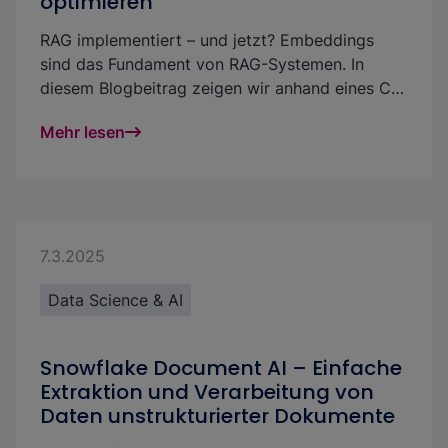
optimieren
RAG implementiert – und jetzt? Embeddings
sind das Fundament von RAG-Systemen. In
diesem Blogbeitrag zeigen wir anhand eines CV-
Matching Use Cases, wie Du mit der Analyse
Mehr lesen
von Text-Embeddings die Vektorsuche
effektiver und das Retrieval in GenAI Projekten
qualitativer und fairer gestalten kannst.
7.3.2025
Data Science & AI
Snowflake Document AI – Einfache
Extraktion und Verarbeitung von
Daten unstrukturierter Dokumente