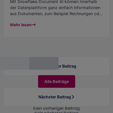
Mit Snowflake Document AI können innerhalb
der Datenplattform ganz einfach Informationen
aus Dokumenten, zum Beispiel Rechnungen oder
handgeschriebenen Dokumenten, extrahiert
Mehr lesen
werden. Document AI ist unkompliziert und
leicht zu nutzen: entweder via grafische
Benutzeroberfläche, via Code in einer Pipeline
oder integriert in eine Streamlit-Applikation. In
diesem Beitrag erklären wir Dir das Feature,
beschreiben, wie die Integration in die Plattform
funktioniert, und stellen interessante
Vorheriger Beitrag
Anwendungsmöglichkeiten vor.
Alle Beiträge
Nächster Beitrag
Kein vorheriger Beitrag