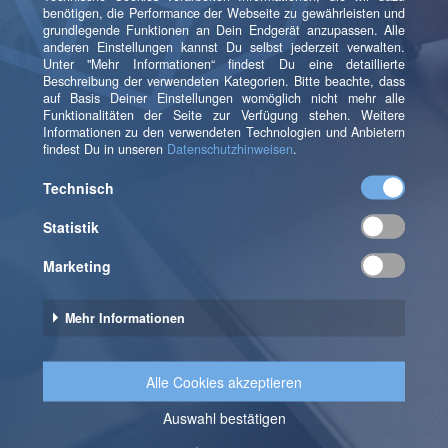
Wettbewerbsvorteil:
Unternehmen mit
ausgereiften MLOps-Verfahren können schneller
modernisieren, auf Marktveränderungen
reagieren und sich einen Wettbewerbsvorteil
verschaffen. Zuverlässige, qualitativ hochwertige
Modelle erhöhen die Kundenzufriedenheit und
das Vertrauen.
Wie kannst Du aufsteigen?
Nachdem wir verschiedene unserer Kunden bei ihrer
MLOps-Journey unterstützt haben, haben wir
festgestellt, dass der wichtigste Aspekt darin besteht,