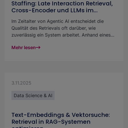
Staffing: Late Interaction Retrieval,
Cross-Encoder und LLMs im
Vergleich
Im Zeitalter von Agentic AI entscheidet die
Qualität des Retrievals oft darüber, wie
zuverlässig ein System arbeitet. Anhand eines
AI-Staffing Use Cases zeigen wir, wie sich
Mehr lesen
Retrieval mit Late Interaction Retrieval, Cross-
Encodern und LLM-basierten Verfahren gezielt
verbessern lässt.
3.11.2025
Data Science & AI
Text-Embeddings & Vektorsuche:
Retrieval in RAG-Systemen