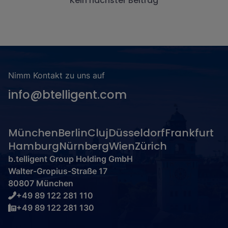
Kein nächster Beitrag
Nimm Kontakt zu uns auf
info@btelligent.com
München
Berlin
Cluj
Düsseldorf
Frankfurt
Hamburg
Nürnberg
Wien
Zürich
b.telligent Group Holding GmbH
Walter-Gropius-Straße 17
80807 München
+49 89 122 281 110
+49 89 122 281 130