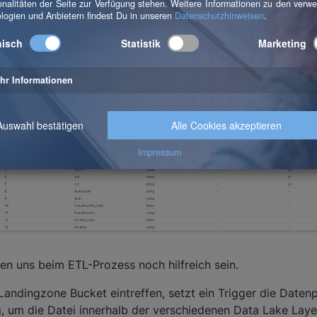
ateien, die als Basis für die Config-Daten dienen. Wird eine
startet ein Glue Crawler. Dadurch wird unser Config-Datenk
und Spalten für das Lakehouse gespeist. Für jede neue Date
belle erstellt. Der nächste Schritt ist der einzig manuelle.
atenkatalog sind die zentralen Standorte für die Definitio
 personenbezogene Daten (PII) und Business Keys (siehe fol
n uns beim ETL-Prozess noch hilfreich sein.
andingzone Bucket eintreffen, setzt ein Trigger die Datenp
 um die Datei innerhalb der verschiedenen Data Lake Layer