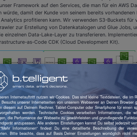
t unser Framework auf den Services, die man für ein AWS D
en würde, damit der Kunde von seinem bereits vorhandene
Analytics profitieren kann. Wir verwenden S3-Buckets für 
rawler zur Erstellung von Datenkatalogen und Glue Jobs, u
ie einzelnen Data-Lake-Layer zu transferieren. Implementier
frastructure-as-Code CDK (Cloud Development Kit).
ktioniert das Framew
bietet eine Übersicht über unser Data-Lake-Framework. Im
d ein Datensample für einen Use Case in den S3 Config Buc