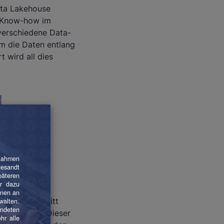
ata Lakehouse
n Know-how im
verschiedene Data-
m die Daten entlang
t wird all dies
ork?
 ersten Schritt
ket geladen. Dieser