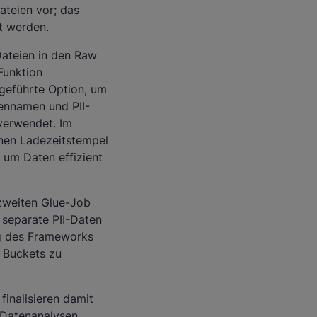
ateien vor; das
t werden.
Dateien in den Raw
Funktion
ngeführte Option, um
tennamen und PII-
verwendet. Im
inen Ladezeitstempel
, um Daten effizient
zweiten Glue-Job
 separate PII-Daten
ng des Frameworks
e Buckets zu
finalisieren damit
n Datenanalysen