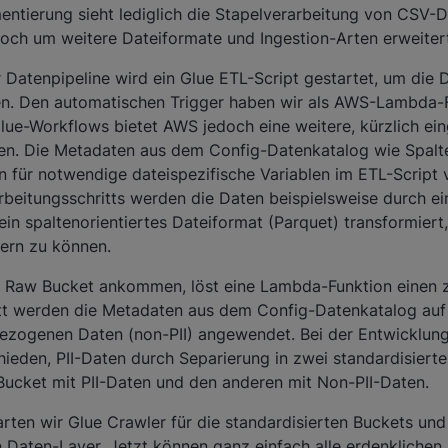
entierung sieht lediglich die Stapelverarbeitung von CSV-D
ch um weitere Dateiformate und Ingestion-Arten erweiter
r Datenpipeline wird ein Glue ETL-Script gestartet, um die 
en. Den automatischen Trigger haben wir als AWS-Lambda-
Glue-Workflows bietet AWS jedoch eine weitere, kürzlich ei
rten. Die Metadaten aus dem Config-Datenkatalog wie Spal
 für notwendige dateispezifische Variablen im ETL-Script 
beitungsschritts werden die Daten beispielsweise durch e
ein spaltenorientiertes Dateiformat (Parquet) transformiert
ern zu können.
m Raw Bucket ankommen, löst eine Lambda-Funktion einen 
itt werden die Metadaten aus dem Config-Datenkatalog auf
bezogenen Daten (non-PII) angewendet. Bei der Entwicklu
hieden, PII-Daten durch Separierung in zwei standardisiert
 Bucket mit PII-Daten und den anderen mit Non-PII-Daten.
tarten wir Glue Crawler für die standardisierten Buckets und 
n Daten-Layer. Jetzt können ganz einfach alle erdenkliche