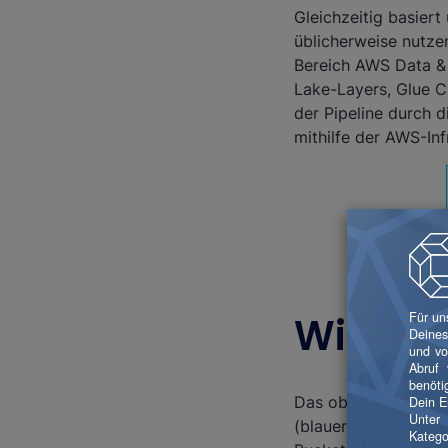
Gleichzeitig basier
üblicherweise nutz
Bereich AWS Data & 
Lake-Layers, Glue C
der Pipeline durch d
mithilfe der AWS-In
Wie fun
Das obere Diagramm 
(blauer Kasten) wir