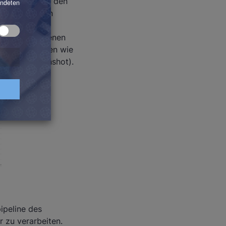
 neue Datei in den
atalog mit den
i wird im
 Die verschiedenen
n von Metadaten wie
genden Screenshot).
ipeline des
 zu verarbeiten.