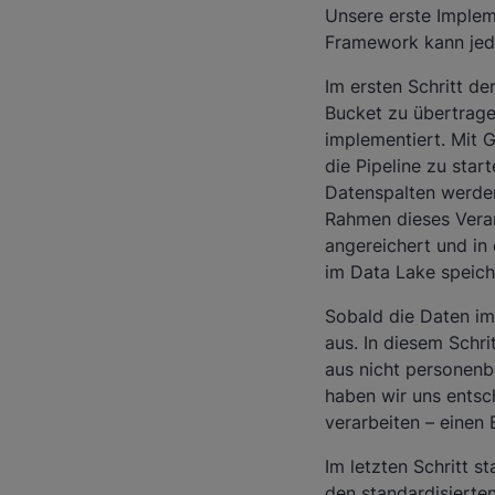
Unsere erste Implem
Framework kann jedo
Im ersten Schritt de
Bucket zu übertrag
implementiert. Mit 
die Pipeline zu sta
Datenspalten werden
Rahmen dieses Verar
angereichert und in 
im Data Lake speich
Sobald die Daten i
aus. In diesem Schr
aus nicht personen
haben wir uns entsc
verarbeiten – einen
Im letzten Schritt s
den standardisierte