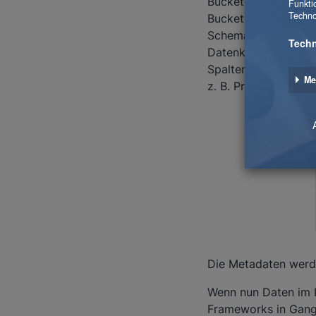
Bucket enthält die D
Bucket importiert, 
Schemata, Tabellen 
Datenkatalog eine Ta
Spalten im Config-D
z. B. Primary Keys,
Die Metadaten werde
Wenn nun Daten im L
Frameworks in Gang,