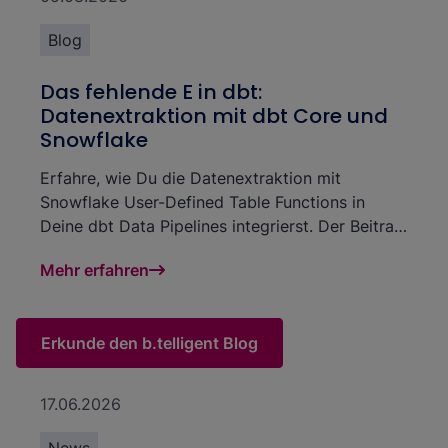
Blog
Das fehlende E in dbt:
Datenextraktion mit dbt Core und
Snowflake
Erfahre, wie Du die Datenextraktion mit
Snowflake User-Defined Table Functions in
Deine dbt Data Pipelines integrierst. Der Beitrag
zeigt am Beispiel von Salesforce, wie Du Daten
Mehr erfahren
direkt in Snowflake lädst und ohne separates
Ingestion-Tool in dbt-Modellen materialisierst.
Erkunde den b.telligent Blog
17.06.2026