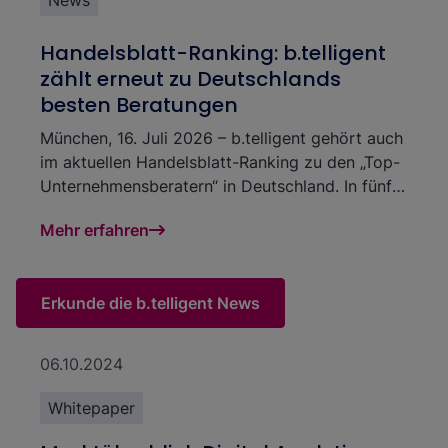
News
Handelsblatt-Ranking: b.telligent
zählt erneut zu Deutschlands
besten Beratungen
München, 16. Juli 2026 – b.telligent gehört auch
im aktuellen Handelsblatt-Ranking zu den „Top-
Unternehmensberatern“ in Deutschland. In fünf
Branchen zählt die auf Data und AI
Mehr erfahren
spezialisierte, technologieunabhängige Beratung
zur Spitzengruppe. Die gute Platzierung
unterstreicht die Qualität der
Erkunde die b.telligent News
Beratungsleistungen. Sie zeigt zugleich die
Bedeutung belastbarer Daten- und KI-
Anwendungen in Märkten, in denen
06.10.2024
Unternehmen ihre Abläufe modernisieren,
Entscheidungen fundierter treffen und
Whitepaper
regulatorische Anforderungen einhalten müssen.