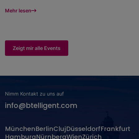
Mehr lesen
Zeigt mir alle Events
Nimm Kontakt zu uns auf
info@btelligent.com
München
Berlin
Cluj
Düsseldorf
Frankfurt
Hamburg
Nürnberg
Wien
Zürich