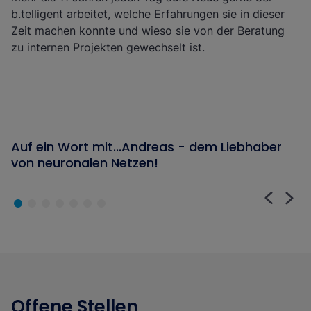
b.telligent arbeitet, welche Erfahrungen sie in dieser
Zeit machen konnte und wieso sie von der Beratung
zu internen Projekten gewechselt ist.
An dieser Stelle findest Du externen Inhalt von Youtube.
Auf ein Wort mit...Andreas - dem Liebhaber
Passe Deine Privatsphäre-Einstellungen an, um das Video
von neuronalen Netzen!
sehen zu können.
Meine Privatsphäre Einstellungen
Offene Stellen