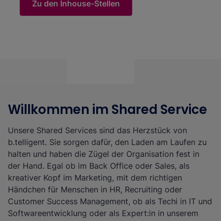
Zu den Inhouse-Stellen
Willkommen im Shared Service
An dieser Stelle findest Du externen Inhalt von Youtube.
Passe Deine Privatsphäre-Einstellungen an, um das Video
Unsere Shared Services sind das Herzstück von
sehen zu können.
b.telligent. Sie sorgen dafür, den Laden am Laufen zu
Meine Privatsphäre Einstellungen
halten und haben die Zügel der Organisation fest in
der Hand. Egal ob im Back Office oder Sales, als
kreativer Kopf im Marketing, mit dem richtigen
Händchen für Menschen in HR, Recruiting oder
Customer Success Management, ob als Techi in IT und
Softwareentwicklung oder als Expert:in in unserem