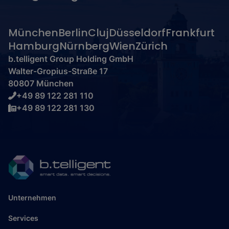
München
Berlin
Cluj
Düsseldorf
Frankfurt
Hamburg
Nürnberg
Wien
Zürich
b.telligent Group Holding GmbH
Walter-Gropius-Straße 17
80807 München
+49 89 122 281 110
+49 89 122 281 130
Unternehmen
Services