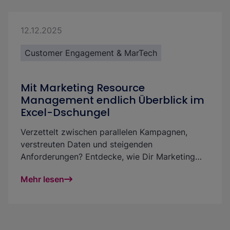
12.12.2025
Customer Engagement & MarTech
Mit Marketing Resource
Management endlich Überblick im
Excel-Dschungel
Verzettelt zwischen parallelen Kampagnen,
verstreuten Daten und steigenden
Anforderungen? Entdecke, wie Dir Marketing
Resource Management (MRM) mit einer
Mehr lesen
zentralen Plattform Klarheit, Kontrolle und
Effizienz zurückgibt. So machst Du aus Chaos
messbaren Erfolg.