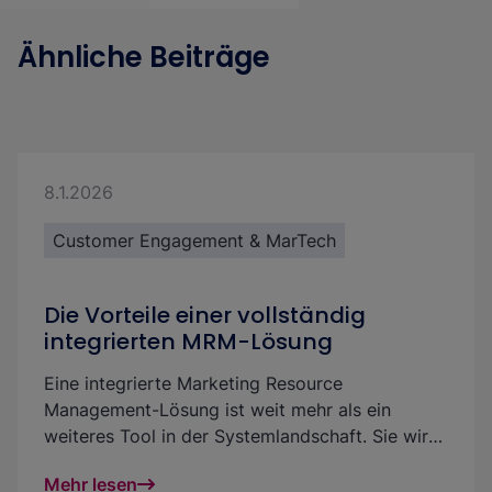
Ähnliche Beiträge
8.1.2026
Customer Engagement & MarTech
Die Vorteile einer vollständig
integrierten MRM-Lösung
Eine integrierte Marketing Resource
Management-Lösung ist weit mehr als ein
weiteres Tool in der Systemlandschaft. Sie wird
zu Deiner zentralen Plattform, über die Du
Mehr lesen
Marketingressourcen, digitale Assets, Budgets,