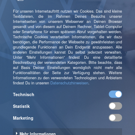
Architektur bietet alle
Möglichkeiten
Möchtest Du eine MarTech-Infrastruktur für Dein
Unternehmen bauen, empfehlen wir Dir, diese genau
zu planen und zu konzipieren, um damit erfolgreich zu
sein. Die wichtigste Überlegung dabei: Welche
Architektur passt zum Reifegrad Deines
Unternehmens? Denn gerade am Anfang benötigst Du
vielleicht nicht alle Funktionen und kannst beliebig
priorisieren und skalieren.
Deshalb erfolgt zu Beginn eine realistische Analyse
von Kampagnen, Prozessen und bestehenden
Systemen. Frage Dich: Welche strategischen Ziele
sollen erreicht werden? Kann ich bestehende Systeme
und Daten nutzen? Gibt es bereits ein Data Lake oder
einen kundenzentrischen Data Mart im Unternehmen?