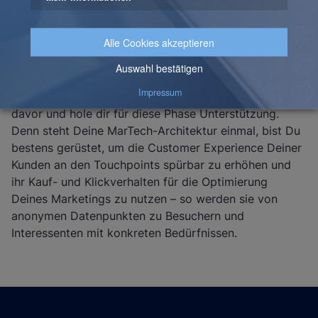
Genügt die aktuell genutzte Marketing-Automation-
Lösung auch meinen zukünftigen Anforderungen? Falls
nicht, welche zukünftige Lösung passt zu mir? Welche
Kanäle benutze ich zurzeit und welche werde ich
später noch hinzufügen müssen?
Dieser Initialaufwand lohnt sich – scheue Dich nicht
davor und hole dir für diese Phase Unterstützung.
Denn steht Deine MarTech-Architektur einmal, bist Du
bestens gerüstet, um die Customer Experience Deiner
Kunden an den Touchpoints spürbar zu erhöhen und
ihr Kauf- und Klickverhalten für die Optimierung
Deines Marketings zu nutzen – so werden sie von
anonymen Datenpunkten zu Besuchern und
Interessenten mit konkreten Bedürfnissen.