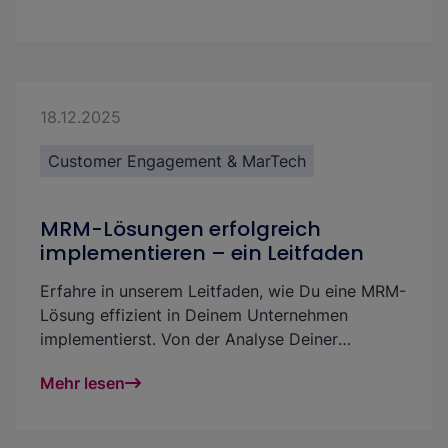
Kampagnen, Content und Freigaben gebündelt
verwalten und effizient nutzen kannst. So
verbessern sich Transparenz, Qualität und der
ROI Deiner Marketingmaßnahmen spürbar. In
diesem Beitrag zeigen wir verschiedene Wege
18.12.2025
zur erfolgreichen Integration und die beste
Customer Engagement & MarTech
Lösung für Deine Bedürfnisse.
MRM-Lösungen erfolgreich
implementieren – ein Leitfaden
Erfahre in unserem Leitfaden, wie Du eine MRM-
Lösung effizient in Deinem Unternehmen
implementierst. Von der Analyse Deiner
Bedürfnisse, bestehender Prozesse und
Mehr lesen
Anforderungen bis zur Weiterentwicklung. So
machst Du Dein Marketing-Team Schritt für
Schritt effizienter und erfolgreicher.