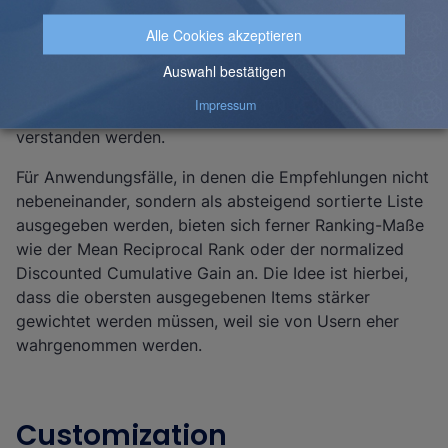
Eine weitere wichtige Metrik ist die
AUC
, welche die
Fläche unter der Kurve von False Positive Rate – True
Positive Rate oder der Kurve von Recall - Precision
beschreibt. Dies kann als Kombination der Konzepte
von Recall und Precision innerhalb einer Metrik
verstanden werden.
Für Anwendungsfälle, in denen die Empfehlungen nicht
nebeneinander, sondern als absteigend sortierte Liste
ausgegeben werden, bieten sich ferner Ranking-Maße
wie der
Mean Reciprocal Rank
oder der
normalized
Discounted Cumulative Gain
an. Die Idee ist hierbei,
dass die obersten ausgegebenen Items stärker
gewichtet werden müssen, weil sie von Usern eher
wahrgenommen werden.
Customization