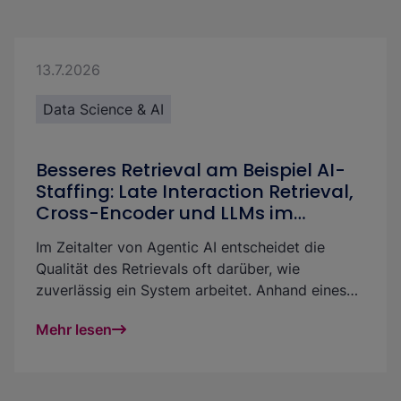
13.7.2026
Data Science & AI
Besseres Retrieval am Beispiel AI-
Staffing: Late Interaction Retrieval,
Cross-Encoder und LLMs im
Vergleich
Im Zeitalter von Agentic AI entscheidet die
Qualität des Retrievals oft darüber, wie
zuverlässig ein System arbeitet. Anhand eines
AI-Staffing Use Cases zeigen wir, wie sich
Mehr lesen
Retrieval mit Late Interaction Retrieval, Cross-
Encodern und LLM-basierten Verfahren gezielt
verbessern lässt.