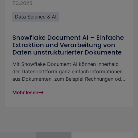
7.3.2025
Data Science & AI
Snowflake Document AI – Einfache
Extraktion und Verarbeitung von
Daten unstrukturierter Dokumente
Mit Snowflake Document AI können innerhalb
der Datenplattform ganz einfach Informationen
aus Dokumenten, zum Beispiel Rechnungen oder
handgeschriebenen Dokumenten, extrahiert
Mehr lesen
werden. Document AI ist unkompliziert und
leicht zu nutzen: entweder via grafische
Benutzeroberfläche, via Code in einer Pipeline
oder integriert in eine Streamlit-Applikation. In
diesem Beitrag erklären wir Dir das Feature,
beschreiben, wie die Integration in die Plattform