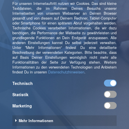
offline zu evaluieren. Das beste Maß für diese
Evaluierung hängt dabei vom jeweiligen
Anwendungsfall ab. Häufig ist die Genauigkeit der
resultierenden Empfehlungsliste von Interesse. Zu den
wichtigsten Maßen hierfür gehören Precision und
Recall. Precision gibt den Anteil der für den User
relevanten empfohlenen Items an (Beispiel: Anteil der
Produkte, die nach einer Empfehlung gekauft wurden),
gemittelt über alle User. Recall gibt an, wie viele der
für den User relevanten Items ausgewählt wurden.
Beide Maße können für unterschiedliche Thresholds
(Grenzen) ermittelt werden. Ein relativ hoher
Precision-Wert lässt sich durch die Empfehlung der
insgesamt populärsten Items erzielen. Jedoch könnte
dies außer Acht lassen, dass es für konkrete User
wesentlich mehr relevante Items gibt, die von ihren
speziellen Interessen abhängen. Ein hoher Recall-Wert
versucht dies zu beschreiben.