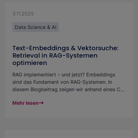
3.11.2025
Data Science & AI
Text-Embeddings & Vektorsuche:
Retrieval in RAG-Systemen
optimieren
RAG implementiert – und jetzt? Embeddings
sind das Fundament von RAG-Systemen. In
diesem Blogbeitrag zeigen wir anhand eines CV-
Matching Use Cases, wie Du mit der Analyse
Mehr lesen
von Text-Embeddings die Vektorsuche
effektiver und das Retrieval in GenAI Projekten
qualitativer und fairer gestalten kannst.