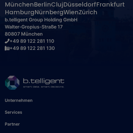
München
Berlin
Cluj
Düsseldorf
Frankfurt
Hamburg
Nürnberg
Wien
Zürich
b.telligent Group Holding GmbH
Walter-Gropius-Straße 17
80807 München
+49 89 122 281 110
+49 89 122 281 130
Unternehmen
Services
Partner