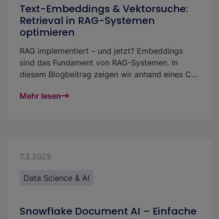
Text-Embeddings & Vektorsuche:
Retrieval in RAG-Systemen
optimieren
RAG implementiert – und jetzt? Embeddings
sind das Fundament von RAG-Systemen. In
diesem Blogbeitrag zeigen wir anhand eines CV-
Matching Use Cases, wie Du mit der Analyse
Mehr lesen
von Text-Embeddings die Vektorsuche
effektiver und das Retrieval in GenAI Projekten
qualitativer und fairer gestalten kannst.
7.3.2025
Data Science & AI
Snowflake Document AI – Einfache