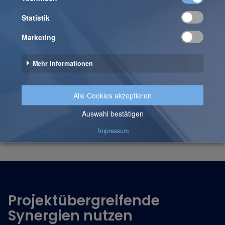
die folgende asynchrone Verarbeitung mit der
Veröffentlichung einer Nachricht im Message Broker
ausgelöst.
Im asynchronen Teil der Prozessierung werden
anschließend alle nicht zeitkritischen Schritte
durchgeführt. In diesem Teil können ebenfalls
Analysen durchgeführt werden (z. B. um zu verhindern,
dass Bilder mit Gesichtern gespeichert werden).
Anschließend können die Bilder und Stammdaten
ebenso dauerhaft gespeichert werden.
Projektübergreifende
Synergien nutzen