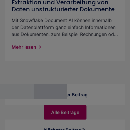
Extraktion und Verarbeitung von
Daten unstrukturierter Dokumente
Mit Snowflake Document AI können innerhalb
der Datenplattform ganz einfach Informationen
aus Dokumenten, zum Beispiel Rechnungen oder
handgeschriebenen Dokumenten, extrahiert
Mehr lesen
werden. Document AI ist unkompliziert und
leicht zu nutzen: entweder via grafische
Benutzeroberfläche, via Code in einer Pipeline
oder integriert in eine Streamlit-Applikation. In
diesem Beitrag erklären wir Dir das Feature,
beschreiben, wie die Integration in die Plattform
funktioniert, und stellen interessante
Vorheriger Beitrag
Anwendungsmöglichkeiten vor.
Alle Beiträge