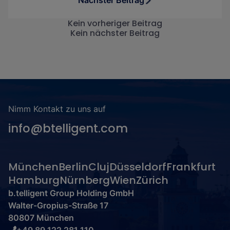
Nächster Beitrag
Kein vorheriger Beitrag
Kein nächster Beitrag
Nimm Kontakt zu uns auf
info@btelligent.com
München
Berlin
Cluj
Düsseldorf
Frankfurt
Hamburg
Nürnberg
Wien
Zürich
b.telligent Group Holding GmbH
Walter-Gropius-Straße 17
80807 München