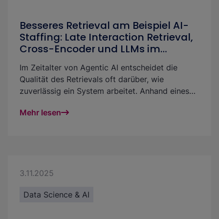
Besseres Retrieval am Beispiel AI-
Staffing: Late Interaction Retrieval,
Cross-Encoder und LLMs im
Vergleich
Im Zeitalter von Agentic AI entscheidet die
Qualität des Retrievals oft darüber, wie
zuverlässig ein System arbeitet. Anhand eines
AI-Staffing Use Cases zeigen wir, wie sich
Mehr lesen
Retrieval mit Late Interaction Retrieval, Cross-
Encodern und LLM-basierten Verfahren gezielt
verbessern lässt.
3.11.2025
Data Science & AI