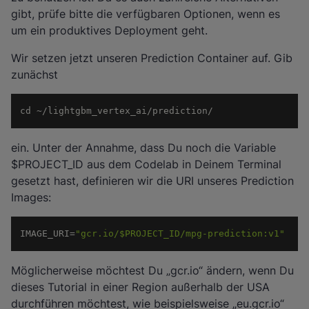
gibt, prüfe bitte die verfügbaren Optionen, wenn es
um ein produktives Deployment geht.
Wir setzen jetzt unseren Prediction Container auf. Gib
zunächst
cd ~/lightgbm_vertex_ai/prediction/
ein. Unter der Annahme, dass Du noch die Variable
$PROJECT_ID aus dem Codelab in Deinem Terminal
gesetzt hast, definieren wir die URI unseres Prediction
Images:
IMAGE_URI=
"gcr.io/$PROJECT_ID/mpg-prediction:v1"
Möglicherweise möchtest Du „gcr.io“ ändern, wenn Du
dieses Tutorial in einer Region außerhalb der USA
durchführen möchtest, wie beispielsweise „eu.gcr.io“