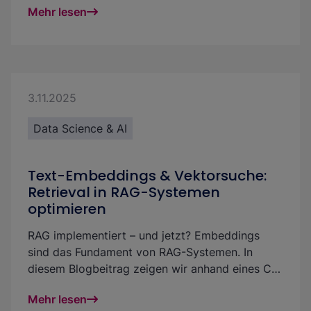
Mehr lesen
Retrieval mit Late Interaction Retrieval, Cross-
Encodern und LLM-basierten Verfahren gezielt
verbessern lässt.
3.11.2025
Data Science & AI
Text-Embeddings & Vektorsuche:
Retrieval in RAG-Systemen
optimieren
RAG implementiert – und jetzt? Embeddings
sind das Fundament von RAG-Systemen. In
diesem Blogbeitrag zeigen wir anhand eines CV-
Matching Use Cases, wie Du mit der Analyse
Mehr lesen
von Text-Embeddings die Vektorsuche