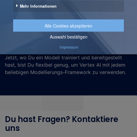
Herzlichen Glückwunsch! Dein erstes LightGBM-Modell
wird jetzt auf Vertex AI bereitgestellt. Vergiss nicht,
alle Artefakte wieder zu löschen, die Du in diesem
Tutorial erstellt hast (siehe auch Schritt 7 des
Codelabors).
Jetzt, wo Du ein Modell trainiert und bereitgestellt
hast, bist Du flexibel genug, um Vertex AI mit jedem
beliebigen Modellierungs-Framework zu verwenden.
Du hast Fragen? Kontaktiere
uns