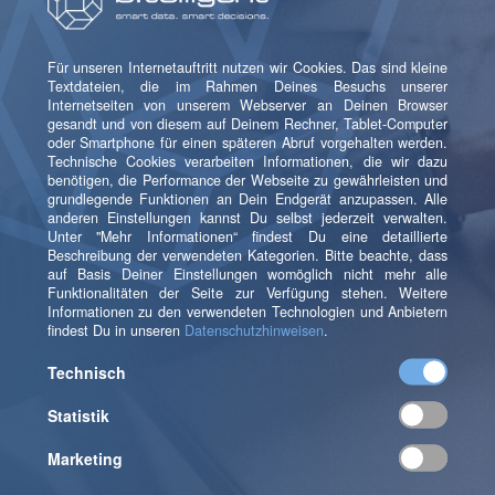
Nun kannst Du Dein Modell entweder über die Cloud-
Konsole oder mit dem folgenden Befehl in Vertex AI
importieren:
gcloud ai models upload   --region=us-central1   
--display-name=mpg   --container-image-
uri=$IMAGE_URI   --artifact-uri=gs://<your-
model-bucket-name>
Ersetze „<your-model-bucket-name>“ durch den
Namen des Buckets in Deinem Modell. Analog zu oben
kannst Du auch „us-central1“ ersetzen, wenn Du in
einer anderen Region arbeitest.Schließlich kannst Du
Dein Modell bereitstellen, wie in Schritt 6 des
Codelabors beschrieben.