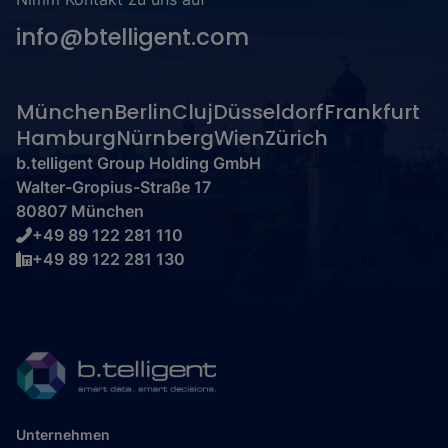
info@btelligent.com
München
Berlin
Cluj
Düsseldorf
Frankfurt
Hamburg
Nürnberg
Wien
Zürich
b.telligent Group Holding GmbH
Walter-Gropius-Straße 17
80807 München
+49 89 122 281 110
+49 89 122 281 130
Unternehmen