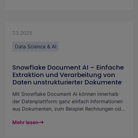
effektiver und das Retrieval in GenAI Projekten
qualitativer und fairer gestalten kannst.
7.3.2025
Data Science & AI
Snowflake Document AI – Einfache
Extraktion und Verarbeitung von
Daten unstrukturierter Dokumente
Mit Snowflake Document AI können innerhalb
der Datenplattform ganz einfach Informationen
aus Dokumenten, zum Beispiel Rechnungen oder
handgeschriebenen Dokumenten, extrahiert
Mehr lesen
werden. Document AI ist unkompliziert und
leicht zu nutzen: entweder via grafische