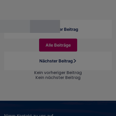
Benutzeroberfläche, via Code in einer Pipeline
oder integriert in eine Streamlit-Applikation. In
diesem Beitrag erklären wir Dir das Feature,
beschreiben, wie die Integration in die Plattform
funktioniert, und stellen interessante
Vorheriger Beitrag
Anwendungsmöglichkeiten vor.
Alle Beiträge
Nächster Beitrag
Kein vorheriger Beitrag
Kein nächster Beitrag
Nimm Kontakt zu uns auf