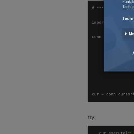
import
cur = conn.cursor
try:
   cur.execute(
"S