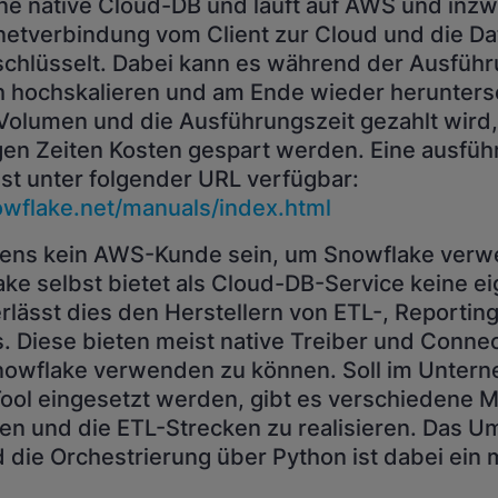
ine native Cloud-DB und läuft auf AWS und inz
rnetverbindung vom Client zur Cloud und die Da
schlüsselt. Dabei kann es während der Ausführ
 hochskalieren und am Ende wieder heruntersc
Volumen und die Ausführungszeit gezahlt wird
gen Zeiten Kosten gespart werden. Eine ausführ
st unter folgender URL verfügbar:
owflake.net/manuals/index.html
ens kein AWS-Kunde sein, um Snowflake verw
ke selbst bietet als Cloud-DB-Service keine e
lässt dies den Herstellern von ETL-, Reporting
s. Diese bieten meist native Treiber und Conne
Snowflake verwenden zu können. Soll im Unter
ool eingesetzt werden, gibt es verschiedene M
den und die ETL-Strecken zu realisieren. Das 
d die Orchestrierung über Python ist dabei ein