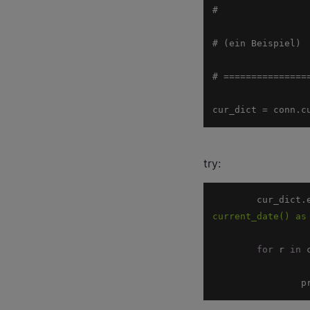
cur_dict = conn.c
try:
	cur_dict.
current_date() as
for
 r 
in
		