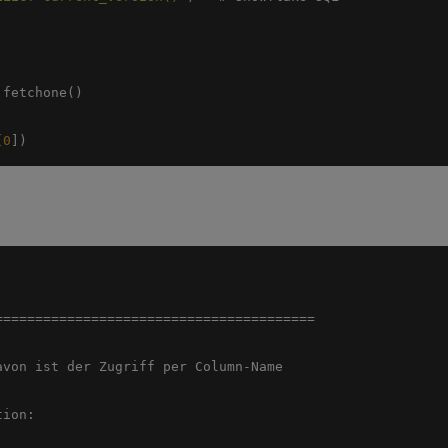
[
0
])