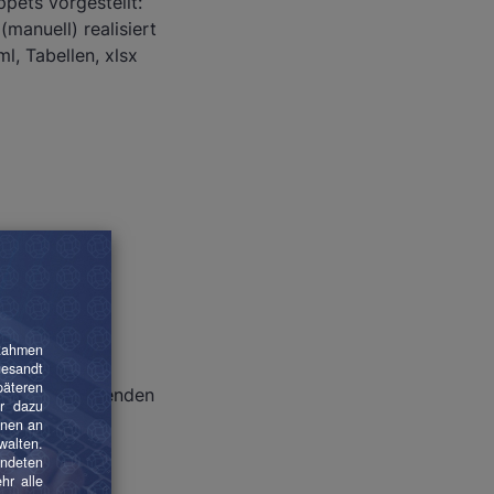
pets vorgestellt:
anuell) realisiert
l, Tabellen, xlsx
rten. Im Folgenden