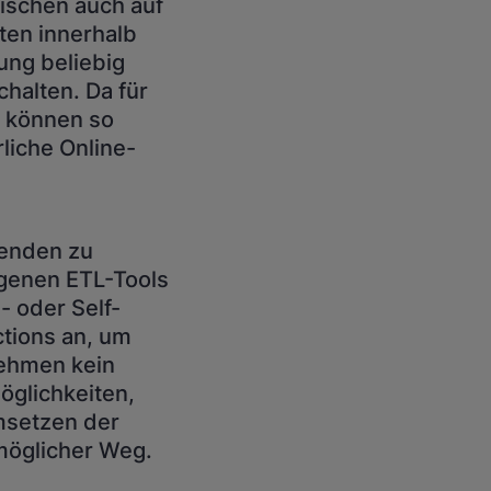
wischen auch auf
ten innerhalb
ung beliebig
halten. Da für
, können so
liche Online-
enden zu
igenen ETL-Tools
- oder Self-
ctions an, um
nehmen kein
öglichkeiten,
Umsetzen der
 möglicher Weg.