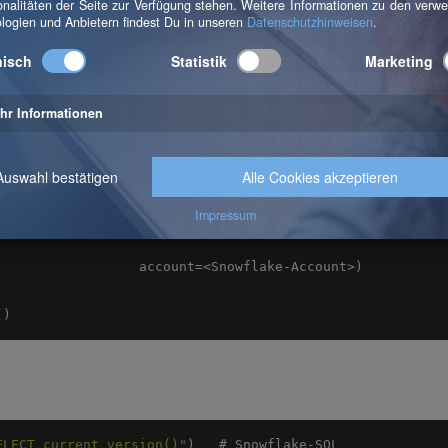
()
ELECT current_version()"