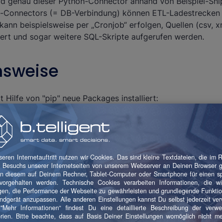
ird genau dieser Python-Connector anhand von Beispiel-Snip
n-Connectors (= DB-Verbindung) können ETL-Ladestrecken (m
ann beispielsweise per „Cronjob“ erfolgen, Quellen (csv, xm
iert und sogar weitere SQL-Skripte aufgerufen werden.
nsweise
 Hilfe von "pip" neue Packages installiert:
ake-connector-python"
d folgender Modulimport möglich:
onnector"
hon-Connector zur Verfügung, und die Umsetzung kann sta
nippet:
g)