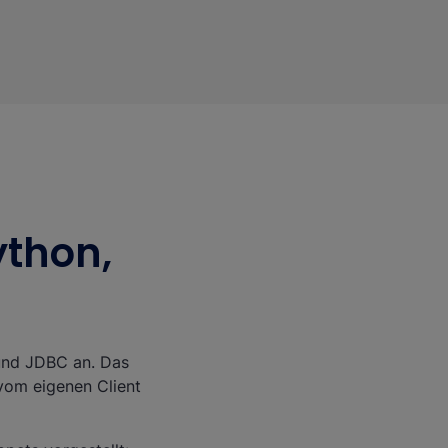
ython,
und JDBC an. Das
vom eigenen Client