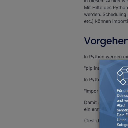
In diesem Artikel w
Mit Hilfe des Pytho
werden. Scheduling k
etc.) können import
Vorgehe
In Python werden mit
"pip install snowfl
In Python-Code wir
"import snowflake.c
Damit steht der Pyt
ein erstes Python-S
(Test der Verbindun