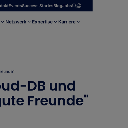
ntakt
Events
Success Stories
Blog
Jobs
Netzwerk
Expertise
Karriere
Freunde"
oud-DB und
gute Freunde"