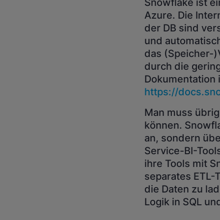
Snowflake ist e
Azure. Die Inte
der DB sind ver
und automatisch
das (Speicher-)
durch die gerin
Dokumentation i
https://docs.sn
Man muss übrig
können. Snowfla
an, sondern über
Service-BI-Tool
ihre Tools mit 
separates ETL-T
die Daten zu la
Logik in SQL un