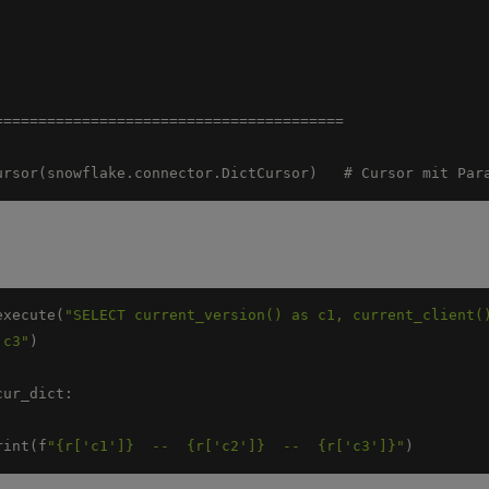
ursor(snowflake.connector.DictCursor)   # Cursor mit Par
execute(
"SELECT current_version() as c1, current_client()
 c3"
print(f
"{r['c1']}  --  {r['c2']}  --  {r['c3']}"
)