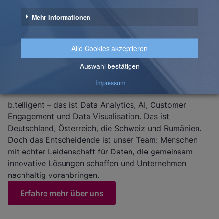
Wer ist b.telligent?
b.telligent – das ist Data Analytics, AI, Customer
Engagement und Data Visualisation. Das ist
Deutschland, Österreich, die Schweiz und Rumänien.
Doch das Entscheidende ist unser Team: Menschen
mit echter Leidenschaft für Daten, die gemeinsam
innovative Lösungen schaffen und Unternehmen
nachhaltig voranbringen.
Erfahre mehr über uns