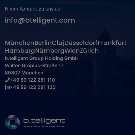
Nimm Kontakt zu uns auf
info@btelligent.com
München
Berlin
Cluj
Düsseldorf
Frankfurt
Hamburg
Nürnberg
Wien
Zürich
b.telligent Group Holding GmbH
Walter-Gropius-Straße 17
80807 München
+49 89 122 281 110
+49 89 122 281 130