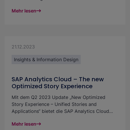
Statement zu nehmen. Dies hat den Vorteil, dass
Mehr lesen
weiterhin ein Design mittels „Pfeilen“ erfolgen
kann und man nicht auf Formeln beschränkt ist.
Mit diesem Mittel sind aktuell nur einfache
Anpassungen an der Abfrage möglich, jedoch
mit einem großen Impact auf die daraus
entstehenden Möglichkeiten.
21.12.2023
Insights & Information Design
SAP Analytics Cloud – The new
Optimized Story Experience
Mit dem Q2 2023 Update „New Optimized
Story Experience – Unified Stories and
Applications“ bietet die SAP Analytics Cloud
Nutzer:innen neue Wege, um noch flexibler und
Mehr lesen
leichter in einer integrierten Designumgebung