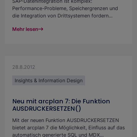
SAP-Datenintegration ist komplex:
Performance-Probleme, Speichergrenzen und
die Integration von Drittsystemen fordern
Unternehmen heraus. Mit unserem flexiblen
Mehr lesen
Framework schaffst Du eine leistungsstarke und
skalierbare Lösung, die SAP BW und S/4HANA
optimal ergänzt – effizient, zukunftssicher und
kostengünstig.
28.8.2012
Insights & Information Design
Neu mit arcplan 7: Die Funktion
AUSDRUCKERSETZEN()
Mit der neuen Funktion
AUSDRUCKERSETZEN
bietet arcplan 7 die Möglichkeit, Einfluss auf das
automatisch generierte SQL und MDX