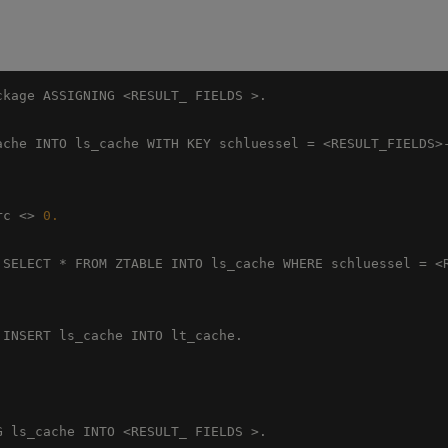
subrc <> 
0.
>-