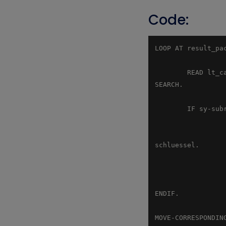
Code:
        READ lt_cache INTO ls_cache WITH KEY schluessel = <RESULT_FIELDS>-schluessel BINARY 
        IF sy-
                  SELECT * FROM ZTABLE INTO ls_cache WHERE schluessel = <RESULT_ FIELDS 