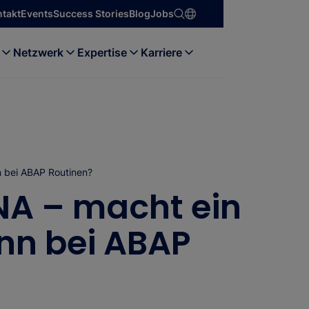
ntakt
Events
Success Stories
Blog
Jobs
Netzwerk
Expertise
Karriere
 bei ABAP Routinen?
A – macht ein
nn bei ABAP