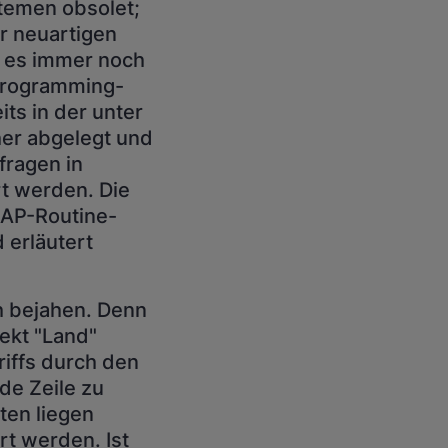
temen obsolet;
er neuartigen
b es immer noch
 Programming-
ts in der unter
er abgelegt und
fragen in
t werden. Die
BAP-Routine-
 erläutert
h bejahen. Denn
ekt "Land"
riffs durch den
de Zeile zu
en liegen
rt werden. Ist