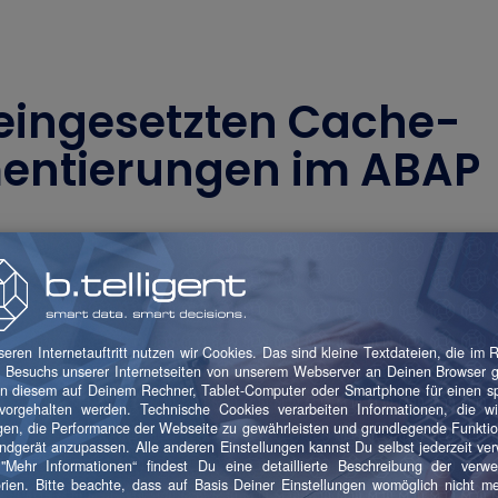
eingesetzten Cache-
entierungen im ABAP
abelle wird die gesamte bzw. der notwendige Teil einer Date
er DTP Ausführung zur Verfügung. Ein Zugriff auf die Dat
 Dabei sollte jedoch beachtet werden, dass eine SORTED 
die größtmögliche Performance sicherstellen zu können.