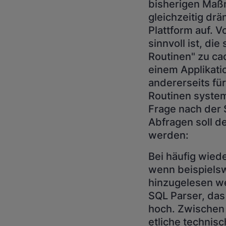
bisherigen Maß
gleichzeitig dr
Plattform auf. 
sinnvoll ist, d
Routinen" zu ca
einem Applikati
andererseits fü
Routinen system
Frage nach der 
Abfragen soll d
werden:
Bei häufig wied
wenn beispielsw
hinzugelesen wer
SQL Parser, das
hoch. Zwischen
etliche technis