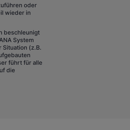
zuführen oder
il wieder in
 beschleunigt
HANA System
 Situation (z.B.
aufgebauten
r führt für alle
uf die
.