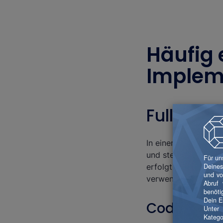
Häufig 
Implem
Full Table
In einer internen T
und steht während d
erfolgt nicht mehr.
verwendet wird, um 
Code: