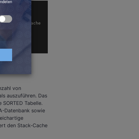
el INTO ls_cache 
nzahl von
als auszuführen. Das
ne SORTED Tabelle.
NA-Datenbank sowie
eichartige
iert den Stack-Cache