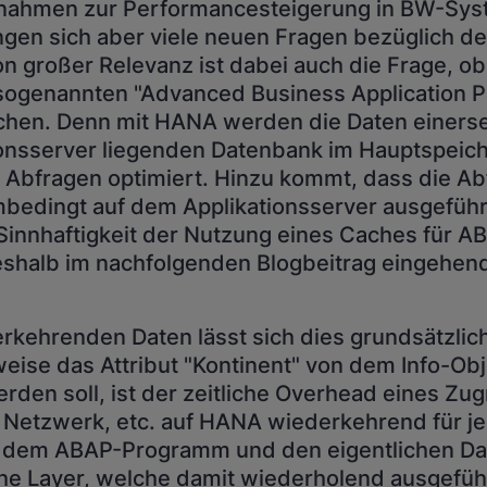
nahmen zur Performancesteigerung in BW-Sys
ängen sich aber viele neuen Fragen bezüglich d
Von großer Relevanz ist dabei auch die Frage, o
ie sogenannten "Advanced Business Application
chen. Denn mit HANA werden die Daten einersei
onsserver liegenden Datenbank im Hauptspeich
r Abfragen optimiert. Hinzu kommt, dass die Ab
bedingt auf dem Applikationsserver ausgeführ
Sinnhaftigkeit der Nutzung eines Caches für A
eshalb im nachfolgenden Blogbeitrag eingehend
erkehrenden Daten lässt sich dies grundsätzlic
eise das Attribut "Kontinent" von dem Info-Obj
den soll, ist der zeitliche Overhead eines Zug
 Netzwerk, etc. auf HANA wiederkehrend für je
 dem ABAP-Programm und den eigentlichen Dat
che Layer, welche damit wiederholend ausgefüh