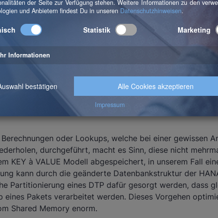
he WITH TABLE KEY schluessel = <RESULT_ FIELDS >-schluess
Berechnungen oder Lookups, welche bei einer gewissen A
ederholen, durchgeführt, macht es Sinn, diese nicht mehrm
nem KEY à VALUE Modell abgespeichert, in unserem Fall ei
rung kann durch die geänderte Datenbankstruktur der HA
he Partitionierung eines DTP dafür gesorgt werden, dass gl
b eines Pakets verarbeitet werden. Dieses Vorgehen optim
vom Shared Memory enorm.