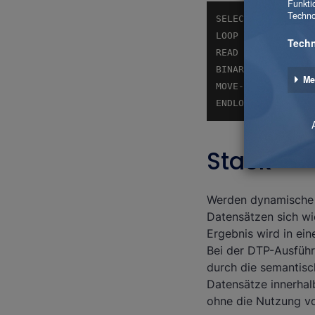
READ TABLE lt_cac
ENDLOOP.
Stack
Werden dynamische 
Datensätzen sich wi
Ergebnis wird in ei
Bei der DTP-Ausfüh
durch die semantisc
Datensätze innerhal
ohne die Nutzung 