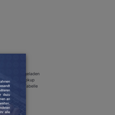
nbanktabelle geladen
enbank pro Lookup
oder HASHED Tabelle