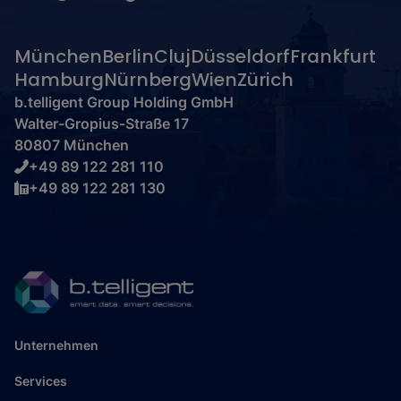
München
Berlin
Cluj
Düsseldorf
Frankfurt
Hamburg
Nürnberg
Wien
Zürich
b.telligent Group Holding GmbH
Walter-Gropius-Straße 17
80807 München
+49 89 122 281 110
+49 89 122 281 130
Unternehmen
Services