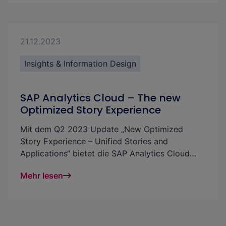
Mit diesem Mittel sind aktuell nur einfache
Anpassungen an der Abfrage möglich, jedoch
mit einem großen Impact auf die daraus
entstehenden Möglichkeiten.
21.12.2023
Insights & Information Design
SAP Analytics Cloud – The new
Optimized Story Experience
Mit dem Q2 2023 Update „New Optimized
Story Experience – Unified Stories and
Applications“ bietet die SAP Analytics Cloud
Nutzer:innen neue Wege, um noch flexibler und
Mehr lesen
leichter in einer integrierten Designumgebung
Berichte und Dashboards zu entwickeln. Wir
zeigen Dir hier, welche neuen Features das
Update mit sich bringt und wie es Dich beim