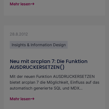
Mehr lesen
Framework schaffst Du eine leistungsstarke und
skalierbare Lösung, die SAP BW und S/4HANA
optimal ergänzt – effizient, zukunftssicher und
kostengünstig.
28.8.2012
Insights & Information Design
Neu mit arcplan 7: Die Funktion
AUSDRUCKERSETZEN()
Mit der neuen Funktion
AUSDRUCKERSETZEN
bietet arcplan 7 die Möglichkeit, Einfluss auf das
automatisch generierte SQL und MDX
Statement zu nehmen. Dies hat den Vorteil, dass
Mehr lesen
weiterhin ein Design mittels „Pfeilen“ erfolgen
kann und man nicht auf Formeln beschränkt ist.