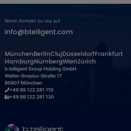
Nimm Kontakt zu uns auf
info@btelligent.com
München
Berlin
Cluj
Düsseldorf
Frankfurt
Hamburg
Nürnberg
Wien
Zürich
b.telligent Group Holding GmbH
Walter-Gropius-Straße 17
80807 München
+49 89 122 281 110
+49 89 122 281 130