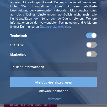
Wer ist b.telligent?
b.telligent – das ist Data Analytics, AI, Customer
Engagement und Data Visualisation. Das ist
Deutschland, Österreich, die Schweiz und Rumänien.
Doch das Entscheidende ist unser Team: Menschen
mit echter Leidenschaft für Daten, die gemeinsam
innovative Lösungen schaffen und Unternehmen
nachhaltig voranbringen.
Erfahre mehr über uns