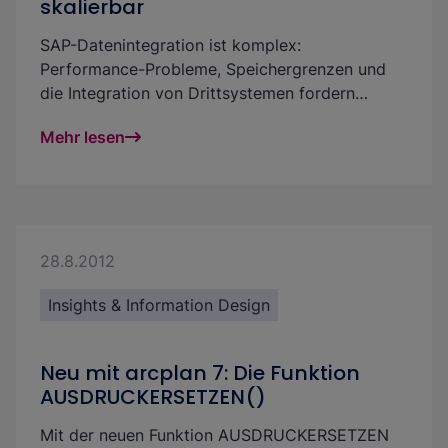
skalierbar
SAP-Datenintegration ist komplex:
Performance-Probleme, Speichergrenzen und
die Integration von Drittsystemen fordern
Unternehmen heraus. Mit unserem flexiblen
Mehr lesen
Framework schaffst Du eine leistungsstarke und
skalierbare Lösung, die SAP BW und S/4HANA
optimal ergänzt – effizient, zukunftssicher und
kostengünstig.
28.8.2012
Insights & Information Design
Neu mit arcplan 7: Die Funktion
AUSDRUCKERSETZEN()
Mit der neuen Funktion
AUSDRUCKERSETZEN