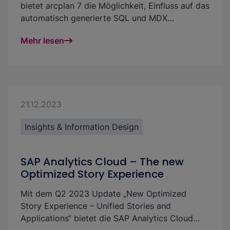
bietet arcplan 7 die Möglichkeit, Einfluss auf das
automatisch generierte SQL und MDX
Statement zu nehmen. Dies hat den Vorteil, dass
Mehr lesen
weiterhin ein Design mittels „Pfeilen“ erfolgen
kann und man nicht auf Formeln beschränkt ist.
Mit diesem Mittel sind aktuell nur einfache
Anpassungen an der Abfrage möglich, jedoch
mit einem großen Impact auf die daraus
entstehenden Möglichkeiten.
21.12.2023
Insights & Information Design
SAP Analytics Cloud – The new
Optimized Story Experience
Mit dem Q2 2023 Update „New Optimized
Story Experience – Unified Stories and
Applications“ bietet die SAP Analytics Cloud