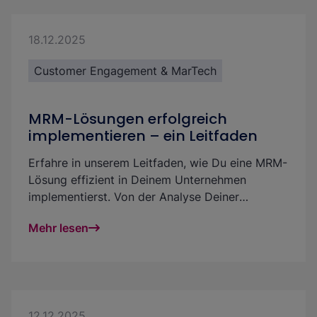
verbessern sich Transparenz, Qualität und der
ROI Deiner Marketingmaßnahmen spürbar. In
diesem Beitrag zeigen wir verschiedene Wege
18.12.2025
zur erfolgreichen Integration und die beste
Customer Engagement & MarTech
Lösung für Deine Bedürfnisse.
MRM-Lösungen erfolgreich
implementieren – ein Leitfaden
Erfahre in unserem Leitfaden, wie Du eine MRM-
Lösung effizient in Deinem Unternehmen
implementierst. Von der Analyse Deiner
Bedürfnisse, bestehender Prozesse und
Mehr lesen
Anforderungen bis zur Weiterentwicklung. So
machst Du Dein Marketing-Team Schritt für
Schritt effizienter und erfolgreicher.
12.12.2025