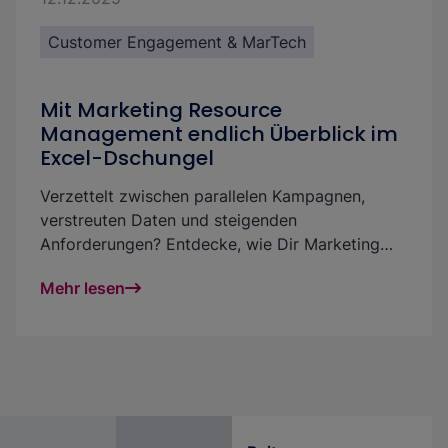
Customer Engagement & MarTech
Mit Marketing Resource
Management endlich Überblick im
Excel-Dschungel
Verzettelt zwischen parallelen Kampagnen,
verstreuten Daten und steigenden
Anforderungen? Entdecke, wie Dir Marketing
Resource Management (MRM) mit einer
Mehr lesen
zentralen Plattform Klarheit, Kontrolle und
Effizienz zurückgibt. So machst Du aus Chaos
messbaren Erfolg.