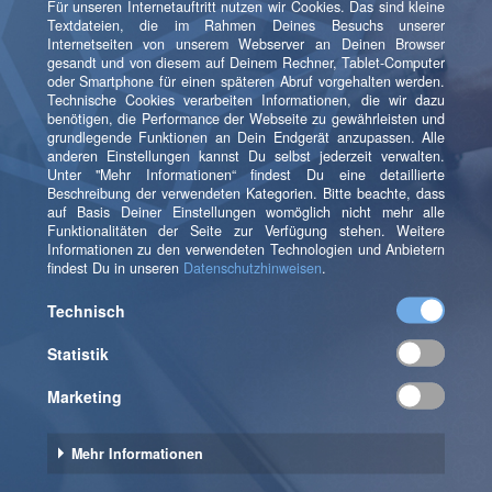
Kampagnenmanagement -
kein linearer Prozess
Die beschriebenen Aspekte der
Kampagnendurchführung zeigen deutlich, dass
Kampagnenmanagement heute nicht mehr als ein
linearer Prozess angesehen werden darf, sondern viel
mehr als ein Ausschnitt eines größeren Kreislaufs. Am
Anfang, also während der Kampagnenplanungsphase,
stehen zuallererst die Ergebnisse der letzten Aktionen
im Vordergrund. In diesem Rahmen können die
einzelnen Abteilungen noch sehr viel wertvolles
Feedback geben - sei es nun das im Unternehmen
vorhandene Know-how oder Learnings, die man aus
einem aussagekräftigen Tracking der letzten Aktionen
ziehen kann. Werden sinnvolle Feedback-Schleifen in