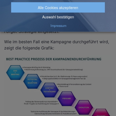
die Unternehmenskultur integriert, sind die einzelnen
Abteilungen dazu in der Lage, sich gegenseitig ständig
neues Wissen zu vermitteln und auf diese Weise auch
voneinander zu lernen. Leider wird in vielen
Unternehmen trotzdem noch die sogenannte Fire-and-
Forget-Strategie eingesetzt.
Wie im besten Fall eine Kampagne durchgeführt wird,
zeigt die folgende Grafik: