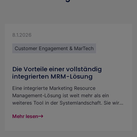
8.1.2026
Customer Engagement & MarTech
Die Vorteile einer vollständig
integrierten MRM-Lösung
Eine integrierte Marketing Resource
Management-Lösung ist weit mehr als ein
weiteres Tool in der Systemlandschaft. Sie wird
zu Deiner zentralen Plattform, über die Du
Mehr lesen
Marketingressourcen, digitale Assets, Budgets,
Kampagnen, Content und Freigaben gebündelt
verwalten und effizient nutzen kannst. So