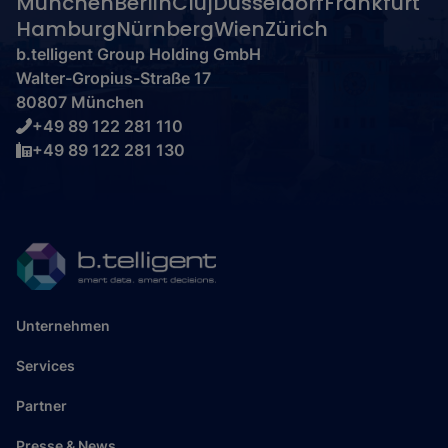
München
Berlin
Cluj
Düsseldorf
Frankfurt
Hamburg
Nürnberg
Wien
Zürich
b.telligent Group Holding GmbH
Walter-Gropius-Straße 17
80807 München
+49 89 122 281 110
+49 89 122 281 130
Unternehmen
Services
Partner
Presse & News