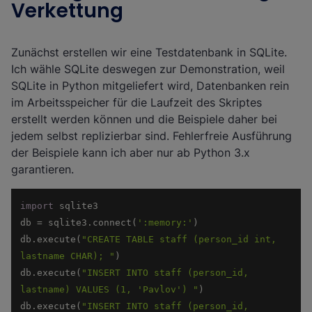
Verkettung
Zunächst erstellen wir eine Testdatenbank in SQLite.
Ich wähle SQLite deswegen zur Demonstration, weil
SQLite in Python mitgeliefert wird, Datenbanken rein
im Arbeitsspeicher für die Laufzeit des Skriptes
erstellt werden können und die Beispiele daher bei
jedem selbst replizierbar sind. Fehlerfreie Ausführung
der Beispiele kann ich aber nur ab Python 3.x
garantieren.
import
db = sqlite3.connect(
':memory:'
db.execute(
"CREATE TABLE staff (person_id int, 
lastname CHAR); "
db.execute(
"INSERT INTO staff (person_id, 
lastname) VALUES (1, 'Pavlov') "
db.execute(
"INSERT INTO staff (person_id, 