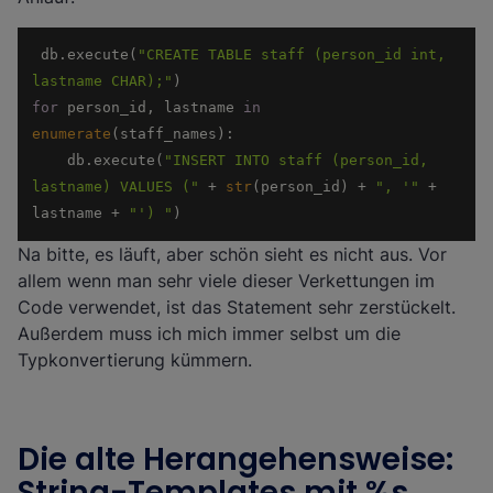
 db.execute(
"CREATE TABLE staff (person_id int, 
lastname CHAR);"
for
 person_id, lastname 
in
enumerate
    db.execute(
"INSERT INTO staff (person_id, 
lastname) VALUES ("
 + 
str
(person_id) + 
", '"
 + 
lastname + 
"') "
)
Na bitte, es läuft, aber schön sieht es nicht aus. Vor
allem wenn man sehr viele dieser Verkettungen im
Code verwendet, ist das Statement sehr zerstückelt.
Außerdem muss ich mich immer selbst um die
Typkonvertierung kümmern.
Die alte Herangehensweise:
String-Templates mit %s