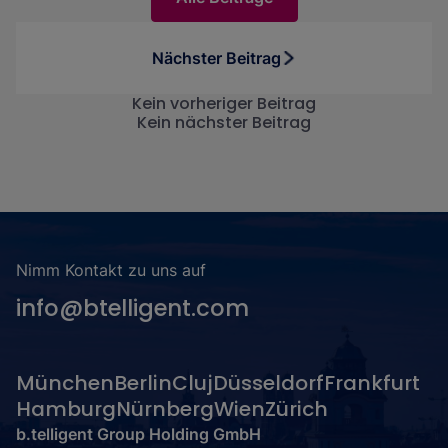
Nächster Beitrag
Kein vorheriger Beitrag
Kein nächster Beitrag
Nimm Kontakt zu uns auf
info@btelligent.com
München
Berlin
Cluj
Düsseldorf
Frankfurt
Hamburg
Nürnberg
Wien
Zürich
b.telligent Group Holding GmbH