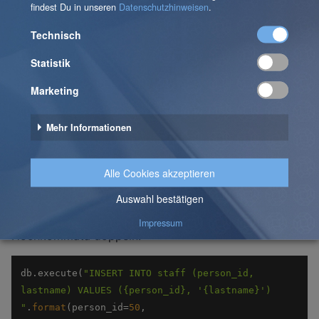
lastname) VALUES ({person_id}, '{lastname}') 
"
.
format
(person_id=
50
, lastname=
"O'Reilly"
SQLite meckert hier "sqlite3.OperationalError: near
"Reilly": syntax error". Woran liegt es? Ganz
offensichtlich wird der Name zwar in das SQL-
Statement eingefügt, aber das Hochkomma im Namen
wird als Ende des Namensstrings interpretiert, also " ,
'O'Reilly') ".
Hier kann man nun im Codingrausch Abhilfe schaffen,
indem man das Hochkomma escapet. Das variiert je
nach Datenbank, in SQLite muss man die
Hochkommata doppeln.
db.execute(
"INSERT INTO staff (person_id, 
lastname) VALUES ({person_id}, '{lastname}') 
"
.
format
(person_id=
50
, 