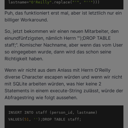
lastname=
"O'Reilly"
.replace(
"'"
, 
"''"
))) 
Puh, das funktioniert erst mal, aber ist letztlich nur ein
billiger Workaround.
So, jetzt bekommen wir einen neuen Mitarbeiter, den
einundfünfzigsten, nämlich Herrn "');DROP TABLE
staff;". Komischer Nachname, aber wenn das vom User
so eingegeben wurde, dann wird das schon seine
Richtigkeit haben.
Wenn wir nicht aus dem Anlass mit Herrn OʼReilly
diverse Character escapen würden und wenn wir nicht
mit SQLite arbeiten würden, was hier keine 2
Statements in einem execute-String zulässt, würde der
Abfragestring wie folgt aussehen.
INSERT INTO staff (person_id, lastname) 
VALUES(
51
, 
''