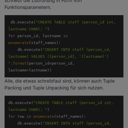
schreibt die Zuordnung in Form von
Funktionsparametern.
 db.execute(
"CREATE TABLE staff (person_id int, 
lastname CHAR); "
for
 person_id, lastname 
in
enumerate
    db.execute(
"INSERT INTO staff (person_id, 
lastname) VALUES ({person_id}, '{lastname}') 
"
.
format
(person_id=person_id, 
lastname=lastname)) 
Alle, die etwas schreibfaul sind, können auch Tuple
Packing und Tuple Unpacking für sich nutzen.
db.execute(
"CREATE TABLE staff (person_id int, 
lastname CHAR); "
for
 row 
in
enumerate
    db.execute(
"INSERT INTO staff (person_id, 