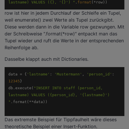
lastname) VALUES ({}, '{}') "
.
format
(*row)) 
row ist hier in jedem Durchlauf der Schleife ein Tupel,
weil enumerate() zwei Werte als Tupel zurückgibt.
Diese werden dann in die Variable row gezwungen. Mit
der Schreibweise ".format(*row)" entpackt man das
Tupel wieder und ruft die Werte in der entsprechenden
Reihenfolge ab.
Dasselbe klappt auch mit Dictionaries.
data = {
'lastname'
: 
'Mustermann'
, 
'person_id'
: 
12345
db.execute(
"INSERT INTO staff (person_id, 
lastname) VALUES ({person_id}, '{lastname}') 
"
Das extremste Beispiel für Tippfaulheit wäre dieses
theoretische Beispiel einer Insert-Funktion.