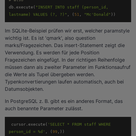
db.execute(
"INSERT INTO staff (person_id, 
lastname) VALUES (?, ?)"
, (
51
, 
"Mc'Donald"
)) 
Im SQLite-Beispiel prüfen wir erst, welcher paramstyle
wichtig ist. Es ist 'qmark', also question
marks/Fragezeichen. Das insert-Statement zeigt die
Verwendung. Es werden für jede Position
Fragezeichen eingefügt. In der richtigen Reihenfolge
müssen dann als zweiter Parameter im Funktionsaufruf
die Werte als Tupel übergeben werden.
Typenkonvertierungen laufen automatisch, auch bei
Datumsobjekten.
In PostgreSQL z. B. gibt es ein anderes Format, das
auch benannte Parameter zulässt.
 cursor.execute(
'SELECT * FROM staff WHERE 
person_id = %d'
, (
99