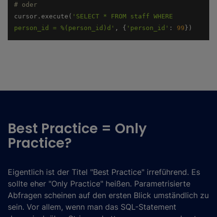
# oder 
cursor.execute(
'SELECT * FROM staff WHERE 
person_id = %(person_id)d'
, {
'person_id'
: 
99
}) 
Best Practice = Only
Practice?
Eigentlich ist der Titel "Best Practice" irreführend. Es
sollte eher "Only Practice" heißen. Parametrisierte
Abfragen scheinen auf den ersten Blick umständlich zu
sein. Vor allem, wenn man das SQL-Statement