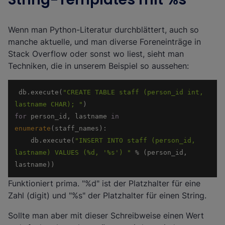
Wenn man Python-Literatur durchblättert, auch so
manche aktuelle, und man diverse Foreneinträge in
Stack Overflow oder sonst wo liest, sieht man
Techniken, die in unserem Beispiel so aussehen:
 db.execute(
"CREATE TABLE staff (person_id int, 
lastname CHAR); "
for
 person_id, lastname 
in
enumerate
    db.execute(
"INSERT INTO staff (person_id, 
lastname) VALUES (%d, '%s') "
 % (person_id, 
lastname)) 
Funktioniert prima. "%d" ist der Platzhalter für eine
Zahl (digit) und "%s" der Platzhalter für einen String.
Sollte man aber mit dieser Schreibweise einen Wert