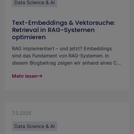
Data Science & AI
Text-Embeddings & Vektorsuche:
Retrieval in RAG-Systemen
optimieren
RAG implementiert – und jetzt? Embeddings
sind das Fundament von RAG-Systemen. In
diesem Blogbeitrag zeigen wir anhand eines CV-
Matching Use Cases, wie Du mit der Analyse
Mehr lesen
von Text-Embeddings die Vektorsuche
effektiver und das Retrieval in GenAI Projekten
qualitativer und fairer gestalten kannst.
7.3.2025
Data Science & AI