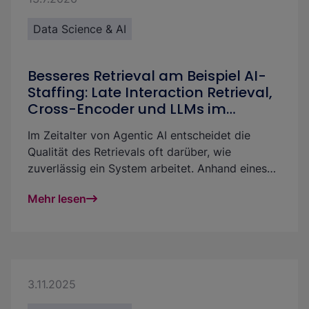
Data Science & AI
Besseres Retrieval am Beispiel AI-
Staffing: Late Interaction Retrieval,
Cross-Encoder und LLMs im
Vergleich
Im Zeitalter von Agentic AI entscheidet die
Qualität des Retrievals oft darüber, wie
zuverlässig ein System arbeitet. Anhand eines
AI-Staffing Use Cases zeigen wir, wie sich
Mehr lesen
Retrieval mit Late Interaction Retrieval, Cross-
Encodern und LLM-basierten Verfahren gezielt
verbessern lässt.
3.11.2025