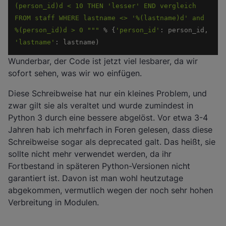
(person_id)d < 10 THEN 'lesser' END vergleich 
FROM staff WHERE lastname <> '%(lastname)d' and 
%(person_id)d > 0 "
""
 % {
'person_id'
: person_id, 
'lastname'
: lastname) 
Wunderbar, der Code ist jetzt viel lesbarer, da wir
sofort sehen, was wir wo einfügen.
Diese Schreibweise hat nur ein kleines Problem, und
zwar gilt sie als veraltet und wurde zumindest in
Python 3 durch eine bessere abgelöst. Vor etwa 3-4
Jahren hab ich mehrfach in Foren gelesen, dass diese
Schreibweise sogar als deprecated galt. Das heißt, sie
sollte nicht mehr verwendet werden, da ihr
Fortbestand in späteren Python-Versionen nicht
garantiert ist. Davon ist man wohl heutzutage
abgekommen, vermutlich wegen der noch sehr hohen
Verbreitung in Modulen.