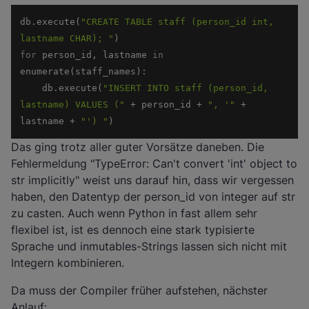
db.execute(
"CREATE TABLE staff (person_id int, 
lastname CHAR); "
for
 person_id, lastname 
in
    db.execute(
"INSERT INTO staff (person_id, 
lastname) VALUES ("
 + person_id + 
", '"
 + 
lastname + 
"') "
)
Das ging trotz aller guter Vorsätze daneben. Die
Fehlermeldung "TypeError: Can't convert 'int' object to
str implicitly" weist uns darauf hin, dass wir vergessen
haben, den Datentyp der person_id von integer auf str
zu casten. Auch wenn Python in fast allem sehr
flexibel ist, ist es dennoch eine stark typisierte
Sprache und inmutables-Strings lassen sich nicht mit
Integern kombinieren.
Da muss der Compiler früher aufstehen, nächster
Anlauf: