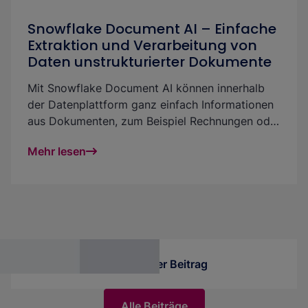
Snowflake Document AI – Einfache
Extraktion und Verarbeitung von
Daten unstrukturierter Dokumente
Mit Snowflake Document AI können innerhalb
der Datenplattform ganz einfach Informationen
aus Dokumenten, zum Beispiel Rechnungen oder
handgeschriebenen Dokumenten, extrahiert
Mehr lesen
werden. Document AI ist unkompliziert und
leicht zu nutzen: entweder via grafische
Benutzeroberfläche, via Code in einer Pipeline
oder integriert in eine Streamlit-Applikation. In
diesem Beitrag erklären wir Dir das Feature,
beschreiben, wie die Integration in die Plattform
funktioniert, und stellen interessante
Vorheriger Beitrag
Anwendungsmöglichkeiten vor.
Alle Beiträge