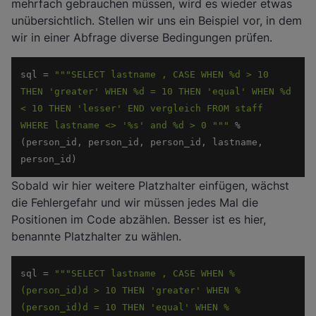
mehrfach gebrauchen müssen, wird es wieder etwas
unübersichtlich. Stellen wir uns ein Beispiel vor, in dem
wir in einer Abfrage diverse Bedingungen prüfen.
sql = 
"""SELECT lastname , CASE WHEN %d > 10 
THEN 'greater' WHEN %d = 10 THEN 'equal' WHEN %d 
< 10 THEN 'lesser' END vergleich FROM staff 
WHERE lastname <> '%s' and %d > 0 """
 % 
(person_id, person_id, person_id, lastname, 
person_id) 
Sobald wir hier weitere Platzhalter einfügen, wächst
die Fehlergefahr und wir müssen jedes Mal die
Positionen im Code abzählen. Besser ist es hier,
benannte Platzhalter zu wählen.
sql = 
""
"SELECT lastname , CASE WHEN %
(person_id)d > 10 THEN 'greater' WHEN %
(person_id)d = 10 THEN 'equal' WHEN %