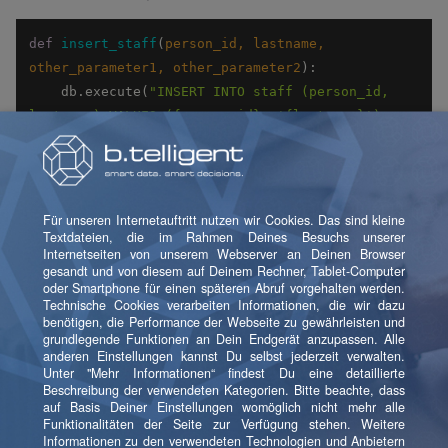
def
insert_staff
(
person_id, lastname, 
other_parameter1, other_parameter2
):
    db.execute(
"INSERT INTO staff (person_id, 
lastname) VALUES ({person_id}, '{lastname}') 
"
.
format
(**
globals
()) 
Hier holt sich der Format-Befehl die Daten einfach aus
den im Namespace des Funktionsaufrufs definierten
Variablen, in diesem Fall die Funktionsparameter.
Dieses Beispiel habe ich selbst in Python 2.7
verwendet. In Python 3.x geht das wohl nicht mehr -
ich denke, das ist auch besser so.
Jetzt stellen wir uns vor, wir bekommen einen neuen
Mitarbeiter, den fünfzigsten, namens OʼReilly. Der wird
geschwind eingefügt:
 db.execute(
"INSERT INTO staff (person_id, 