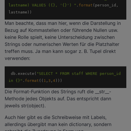
lastname) VALUES ({}, '{}') "
.
format
(person_id, 
lastname)) 
Man beachte, dass man hier, wenn die Darstellung in
Bezug auf Kommastellen oder führende Nullen usw.
keine Rolle spielt, keine Unterscheidung zwischen
Strings oder numerischen Werten für die Platzhalter
treffen muss. Ja man kann sogar z. B. Tupel direkt
verwenden:
 db.execute(
"SELECT * FROM staff WHERE person_id 
in {}"
.
format
((
1
,
3
,
4
))) 
Die Format-Funktion des Strings ruft die __str__-
Methode jedes Objekts auf. Das entspricht dann
jeweils str(object).
Auch hier gibt es die Schreibweise mit Labels,
allerdings übergibt man kein dictionary, sondern