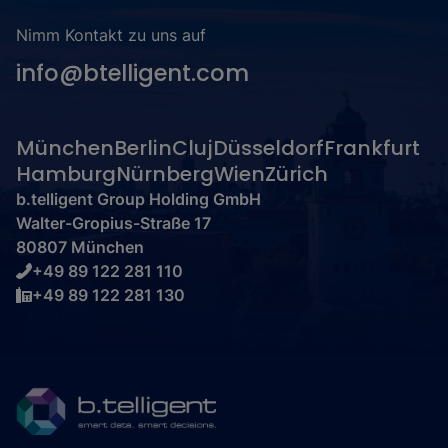
Nimm Kontakt zu uns auf
info@btelligent.com
München
Berlin
Cluj
Düsseldorf
Frankfurt
Hamburg
Nürnberg
Wien
Zürich
b.telligent Group Holding GmbH
Walter-Gropius-Straße 17
80807 München
+49 89 122 281 110
+49 89 122 281 130