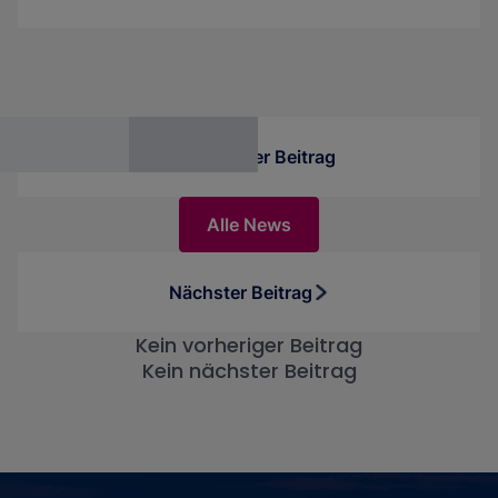
Auftakt macht Bilal Zafar, KI-Experte, Autor und
bekannter Speaker. Mit seiner Eröffnungs-
Keynote „Jahrhundert-Chance: KI“ gibt er den
Startschuss für einen Kongresstag rund um
Data, Analytics und die neuesten KI-
Entwicklungen.
Vorheriger Beitrag
Alle News
Nächster Beitrag
Kein vorheriger Beitrag
Kein nächster Beitrag