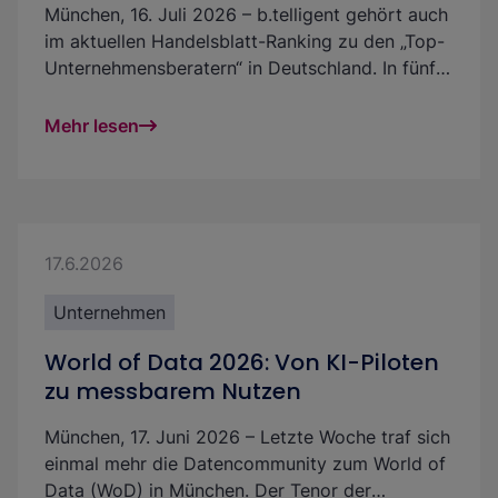
München, 16. Juli 2026 – b.telligent gehört auch
im aktuellen Handelsblatt-Ranking zu den „Top-
Unternehmensberatern“ in Deutschland. In fünf
Branchen zählt die auf Data und AI
spezialisierte, technologieunabhängige Beratung
Mehr lesen
zur Spitzengruppe. Die gute Platzierung
unterstreicht die Qualität der
Beratungsleistungen. Sie zeigt zugleich die
Bedeutung belastbarer Daten- und KI-
Anwendungen in Märkten, in denen
17.6.2026
Unternehmen ihre Abläufe modernisieren,
Entscheidungen fundierter treffen und
Unternehmen
regulatorische Anforderungen einhalten müssen.
World of Data 2026: Von KI-Piloten
zu messbarem Nutzen
München, 17. Juni 2026 – Letzte Woche traf sich
einmal mehr die Datencommunity zum World of
Data (WoD) in München. Der Tenor der