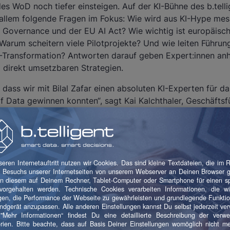
es WoD noch tiefer einsteigen. Auf der KI-Bühne des b.tell
allem folgende Fragen im Fokus: Wie wird aus KI-Hype me
n Governance und der EU AI Act? Wie wichtig ist europäisc
Warum scheitern viele Pilotprojekte? Und wie leiten Führun
KI-Transformation? Antworten darauf geben Expert:innen an
d direkt umsetzbaren Strategien.
, dass wir mit Bilal Zafar einen absoluten KI-Experten für 
f Data gewinnen konnten“, sagt Kai Kalchthaler, Geschäftsfü
 World of Data. „Unser Ziel ist es, KI greifbar und praxisna
rete Beispiele, klare Learnings und den Blick darauf, was 
fe von Technologie echte Wirkung zu erzielen.“
World of Data können ihr neues KI-Wissen direkt vertiefen 
ge Management oder Data Strategy ergänzen. Auch hier b
hmen seiner Fokusthemen viele hochaktuelle Vorträge aus
nehmensprojekten. Zwischendurch bleibt genügend Zeit für
erken mit neuen und alten Bekannten aus der Datenfamilie