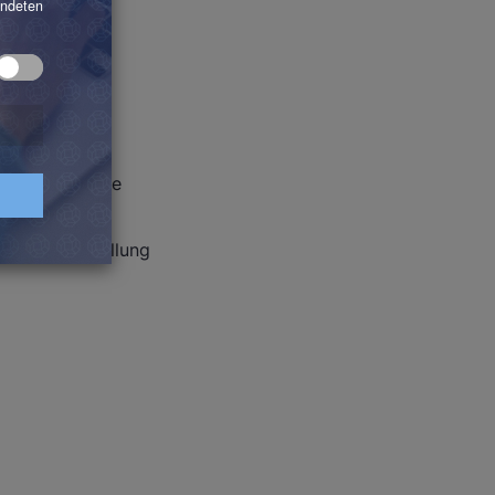
ck
tecture, Change
Partnerausstellung