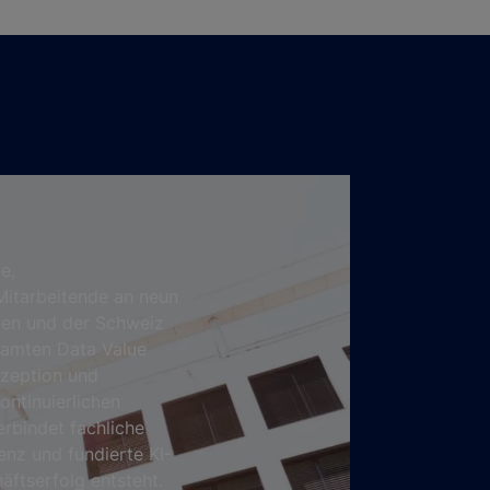
e,
itarbeitende an neun
ien und der Schweiz
samten Data Value
nzeption und
ontinuierlichen
erbindet fachliche
nz und fundierte KI-
äftserfolg entsteht.