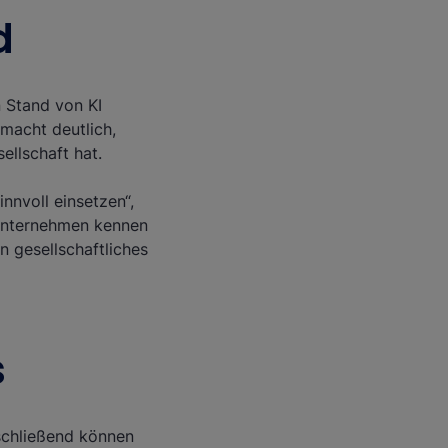
d
n Stand von KI
 macht deutlich,
llschaft hat.
nnvoll einsetzen“,
 Unternehmen kennen
n gesellschaftliches
s
nschließend können