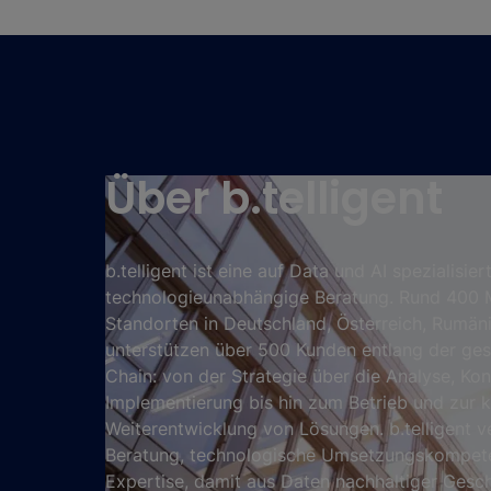
Über b.telligent
b.telligent ist eine auf Data und AI spezialisiert
technologieunabhängige Beratung. Rund 400 M
Standorten in Deutschland, Österreich, Rumän
unterstützen über 500 Kunden entlang der ge
Chain: von der Strategie über die Analyse, Ko
Implementierung bis hin zum Betrieb und zur k
Weiterentwicklung von Lösungen. b.telligent v
Beratung, technologische Umsetzungskompete
Expertise, damit aus Daten nachhaltiger Gesch