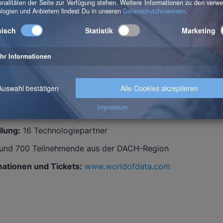
 of Data 2026 auf einen Bli
i 2026
 Nockherberg
Künstliche Intelligenz, MarTech, Data Strategy, Data Archi
40 Vorträge zu Data, AI und Analytics, Masterclasses und 
llung:
16 Technologiepartner
und 700 Teilnehmende aus der DACH-Region
mationen und Tickets:
www.worldofdata.com