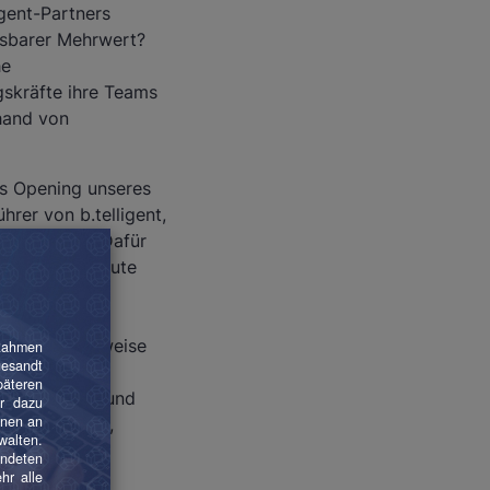
igent-Partners
ssbarer Mehrwert?
he
gskräfte ihre Teams
hand von
das Opening unseres
hrer von b.telligent,
h zu zeigen. Dafür
Unternehmen heute
und beispielsweise
ietet der
 innovativen und
 Diskussionen,
.