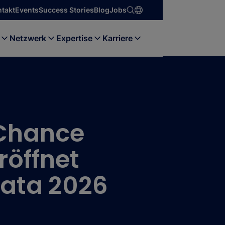
ntakt
Events
Success Stories
Blog
Jobs
Netzwerk
Expertise
Karriere
Chance
eröffnet
Data 2026