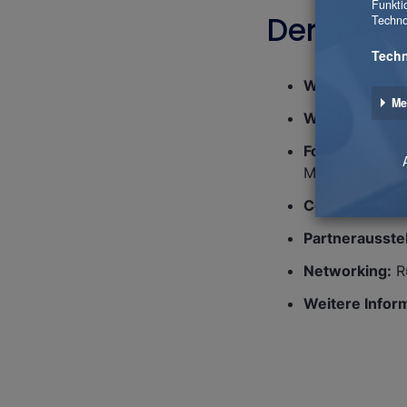
Der World
Wann:
11. Jun
Wo:
München,
Fokusthemen:
Management
Content:
Über 
Partnerausste
Networking:
R
Weitere Infor