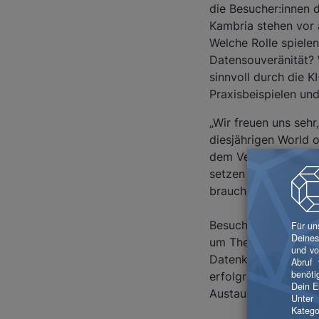
die Besucher:innen d
Kambria stehen vor 
Welche Rolle spiele
Datensouveränität? 
sinnvoll durch die 
Praxisbeispielen un
„Wir freuen uns sehr
diesjährigen World o
dem Veranstalter des
setzen wir auf konk
brauchen, um mithil
Besucher:innen des 
um Themen wie Chan
Datenkongress im Ra
erfolgreichen Unter
Austausch und Netzw