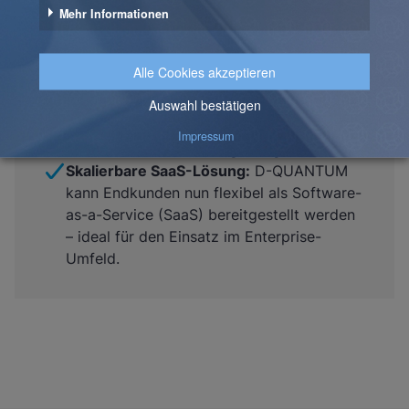
Data Governance entwickeln können.
Effizientes Deployment in AWS:
Automatisierte Bereitstellung von
Entwicklungsumgebungen unterstützt die
Produktentwicklung bei Synabi und
ermöglicht ein durchgängiges Staging mit
Dev-, Int- und Prod-Umgebungen.
Skalierbare SaaS-Lösung:
D-QUANTUM
kann Endkunden nun flexibel als Software-
as-a-Service (SaaS) bereitgestellt werden
– ideal für den Einsatz im Enterprise-
Umfeld.