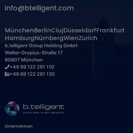
info@btelligent.com
München
Berlin
Cluj
Düsseldorf
Frankfurt
Hamburg
Nürnberg
Wien
Zürich
b.telligent Group Holding GmbH
Walter-Gropius-Straße 17
80807 München
+49 89 122 281 110
+49 89 122 281 130
Unternehmen