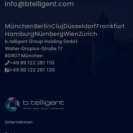
info@btelligent.com
München
Berlin
Cluj
Düsseldorf
Frankfurt
Hamburg
Nürnberg
Wien
Zürich
b.telligent Group Holding GmbH
Walter-Gropius-Straße 17
80807 München
+49 89 122 281 110
+49 89 122 281 130
Unternehmen