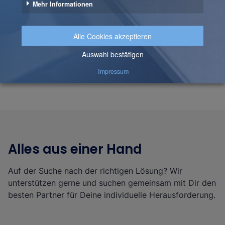
b.telligent Partnernetzwerk: Yellowfin im
Interview
Zum Video
Alles aus einer Hand
Auf der Suche nach der richtigen Lösung? Wir
unterstützen gerne und suchen gemeinsam mit Dir den
besten Partner für Deine individuelle Herausforderung.