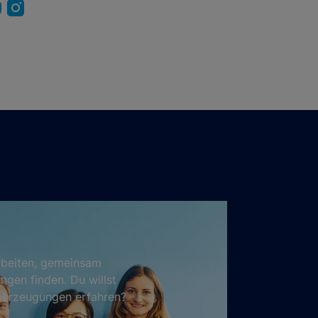
rbeiten, gemeinsam
ngen finden. Du willst
Überzeugungen erfahren?