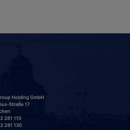
 Group Holding GmbH
ius-Straße 17
chen
2 281 110
2 281 130