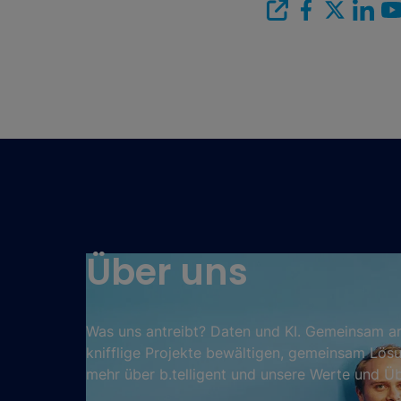
Über uns
Was uns antreibt? Daten und KI. Gemeinsam a
knifflige Projekte bewältigen, gemeinsam Lösu
mehr über b.telligent und unsere Werte und 