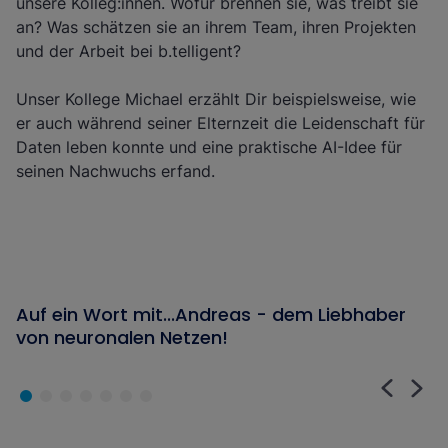
unsere Kolleg:innen. Wofür brennen sie, was treibt sie
an? Was schätzen sie an ihrem Team, ihren Projekten
und der Arbeit bei b.telligent?
Unser Kollege Michael erzählt Dir beispielsweise, wie
er auch während seiner Elternzeit die Leidenschaft für
Daten leben konnte und eine praktische AI-Idee für
seinen Nachwuchs erfand.
An dieser Stelle findest Du externen Inhalt von Youtube.
Auf ein Wort mit...Andreas - dem Liebhaber
Passe Deine Privatsphäre-Einstellungen an, um das Video
von neuronalen Netzen!
sehen zu können.
Meine Privatsphäre Einstellungen