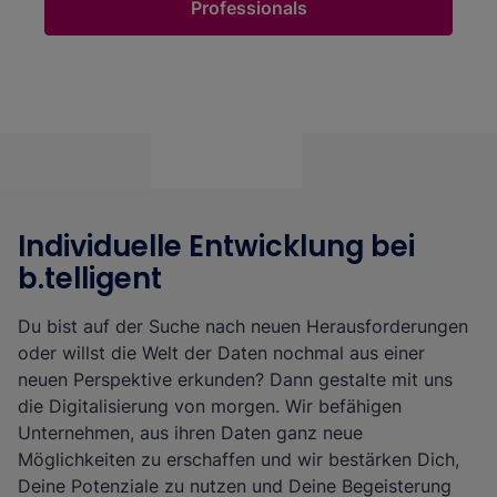
Professionals
Individuelle Entwicklung bei
An dieser Stelle findest Du externen Inhalt von Youtube.
b.telligent
Passe Deine Privatsphäre-Einstellungen an, um das Video
sehen zu können.
Du bist auf der Suche nach neuen Herausforderungen
Meine Privatsphäre Einstellungen
oder willst die Welt der Daten nochmal aus einer
neuen Perspektive erkunden? Dann gestalte mit uns
die Digitalisierung von morgen. Wir befähigen
Unternehmen, aus ihren Daten ganz neue
Möglichkeiten zu erschaffen und wir bestärken Dich,
Deine Potenziale zu nutzen und Deine Begeisterung